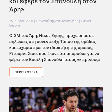
και έφερε τον Σπανούλη στον
Άρη»
15 Ιουνίου 2026
| Παναγιώτης Αντωνόπουλος |
Basket
League
O GM του Άρη, Νίκος Ζήσης, προχώρησε σε
δηλώσεις στη συνέντευξη Τύπου της ομάδας
και ευχαρίστησε τον ιδιοκτήτη της ομάδας,
Ρίτσαρντ Σιάο, που έκανε ότι μπορούσε για να
φέρει τον Βασίλη Σπανούλη στους «κίτρινους».
ΠΕΡΙΣΣΌΤΕΡΑ