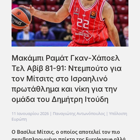
Μακάμπι Ραμάτ Γκαν-Χάποελ
Τελ Αβίβ 81-91: Ντεμπούτο για
τον Μίτσιτς στο Ισραηλινό
πρωτάθλημα και νίκη για την
ομάδα του Δημήτρη Ιτούδη
11 Ιανουαρίου 2026
| Παναγιώτης Αντωνόπουλος |
Υπόλοιπη
Ευρώπη
Ο Βασίλιε Μίτσις, ο οποίος αποτελεί τον πιο
ακριβοπληρωμένο παίκτη της Euroleague αλλά