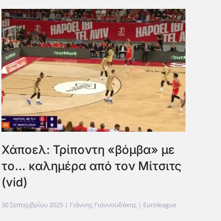
Χάποελ: Τρίποντη «βόμβα» με
το… καλημέρα από τον Μίτσιτς
(vid)
30 Σεπτεμβρίου 2025
| Γιάννης Γιαννουδάκης |
Euroleague