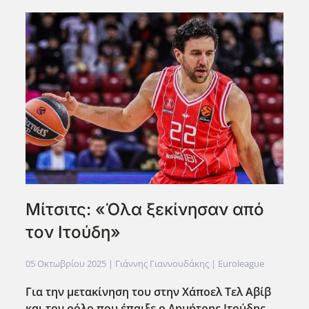
Μίτσιτς: «Όλα ξεκίνησαν από
τον Ιτούδη»
05 Οκτωβρίου 2025
| Γιάννης Γιαννουδάκης |
Euroleague
Για την μετακίνηση του στην Χάποελ Τελ Αβίβ
και τον ρόλο που έπαιξε ο Δημήτρης Ιτούδης