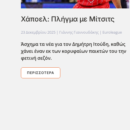
Χάποελ: Πλήγμα με Μίτσιτς
23 Δεκεμβρίου 2025
| Γιάννης Γιαννουδάκης |
Euroleague
Άσχημα τα νέα για τον Δημήτρη Ιτούδη, καθώς
χάνει έναν εκ των κορυφαίων παικτών του την
φετινή σεζόν.
ΠΕΡΙΣΣΌΤΕΡΑ