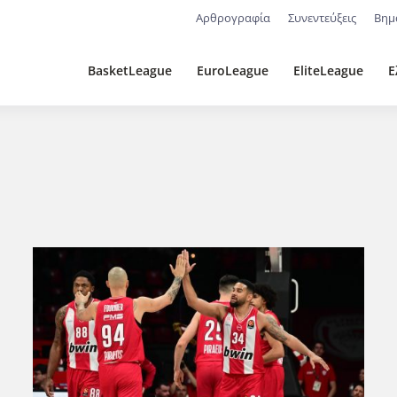
Αρθρογραφία
Συνεντεύξεις
Βημ
BasketLeague
EuroLeague
EliteLeague
Ε