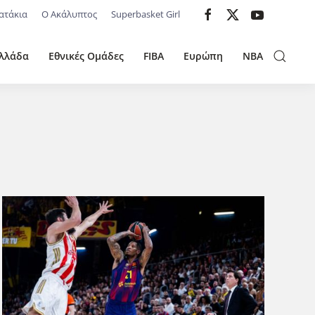
ατάκια
Ο Ακάλυπτος
Superbasket Girl
λλάδα
Εθνικές Ομάδες
FIBA
Ευρώπη
NBA