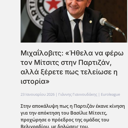
Μιχαΐλοβιτς: «Ήθελα να φέρω
τον Μίτσιτς στην Παρτιζάν,
αλλά ξέρετε πως τελείωσε η
ιστορία»
23 Ιανουαρίου 2026
| Γιάννης Γιαννουδάκης |
Euroleague
Στην αποκάλυψη πως η Παρτιζάν έκανε κίνηση
για την απόκτηση του Βασίλιε Μίτσιτς,
προχώρησε ο πρόεδρος της ομάδας του
Βελιγραδίου, με δηλώσεις του.