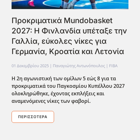
Προκριματικά Mundobasket
2027: Η Φινλανδία υπέταξε την
Γαλλία, εύκολες νίκες για
Γερμανία, Κροατία και Λετονία
01 Δεκεμβρίου 2025
| Παναγιώτης Αντωνόπουλος |
FIBA
Η 2η αγωνιστική των ομίλων 5 εώς 8 για τα
προκριματικά του Παγκοσμίου Κυπέλλου 2027
ολοκληρώθηκε, έχοντας εκπλήξεις και
αναμενόμενες νίκες των φαβορί.
ΠΕΡΙΣΣΌΤΕΡΑ