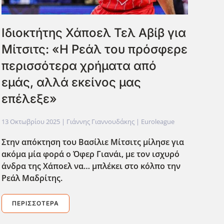
Ιδιοκτήτης Χάποελ Τελ Αβίβ για
Μίτσιτς: «Η Ρεάλ του πρόσφερε
περισσότερα χρήματα από
εμάς, αλλά εκείνος μας
επέλεξε»
13 Οκτωβρίου 2025
| Γιάννης Γιαννουδάκης |
Euroleague
Στην απόκτηση του Βασίλιε Μίτσιτς μίλησε για
ακόμα μία φορά ο Όφερ Γιανάι, με τον ισχυρό
άνδρα της Χάποελ να… μπλέκει στο κόλπο την
Ρεάλ Μαδρίτης.
ΠΕΡΙΣΣΌΤΕΡΑ