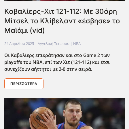
Καβαλίερς-Χιτ 121-112: Με 30άρη
Μίτσελ το Κλίβελαντ «έσβησε» το
Μαϊάμι (vid)
24 Απριλίου 2025
| Αγγελική Τετώρου |
NBA
Oι Καβαλίερς επικράτησαν και στο Game 2 των
playoffs του ΝΒΑ, επί των Χιτ (121-112) και έτσι
συνεχίζουν αήττητοι με 2-0 στην σειρά.
ΠΕΡΙΣΣΌΤΕΡΑ