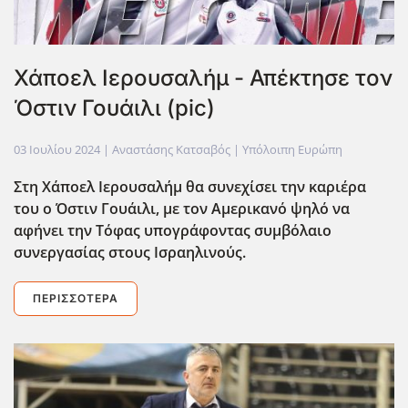
Χάποελ Ιερουσαλήμ - Απέκτησε τον
Όστιν Γουάιλι (pic)
03 Ιουλίου 2024
| Αναστάσης Κατσαβός |
Υπόλοιπη Ευρώπη
Στη Χάποελ Ιερουσαλήμ θα συνεχίσει την καριέρα
του ο Όστιν Γουάιλι, με τον Αμερικανό ψηλό να
αφήνει την Τόφας υπογράφοντας συμβόλαιο
συνεργασίας στους Ισραηλινούς.
ΠΕΡΙΣΣΌΤΕΡΑ