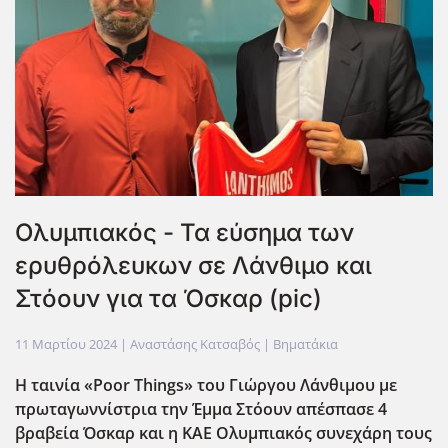
Ολυμπιακός - Τα εύσημα των
ερυθρόλευκων σε Λάνθιμο και
Στόουν για τα Όσκαρ (pic)
11 Μαρτίου 2024
| Αναστάσης Κατσαβός |
Βηματάκια
Η ταινία «Poor Things» του Γιώργου Λάνθιμου με
πρωταγωννίστρια την Έμμα Στόουν απέσπασε 4
βραβεία Όσκαρ και η ΚΑΕ Ολυμπιακός συνεχάρη τους