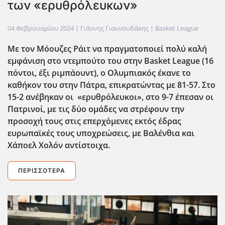
των «ερυθρόλευκων»
04 Φεβρουαρίου 2024
| Γιάννης Γιαννουδάκης |
Basket League
Με τον Μόουζες Ράιτ να πραγματοποιεί πολύ καλή
εμφάνιση στο ντεμπούτο του στην Basket
League (16
πόντοι, έξι ριμπάουντ), ο Ολυμπιακός έκανε το
καθήκον του στην Πάτρα, επικρατώντας με 81-57. Στο
15-2 ανέβηκαν οι «ερυθρόλευκοι», στο 9-7 έπεσαν οι
Πατρινοί, με τις δύο ομάδες να στρέφουν την
προσοχή τους στις επερχόμενες εκτός έδρας
ευρωπαϊκές τους υποχρεώσεις, με Βαλένθια και
Χάποελ Χολόν αντίστοιχα.
ΠΕΡΙΣΣΌΤΕΡΑ