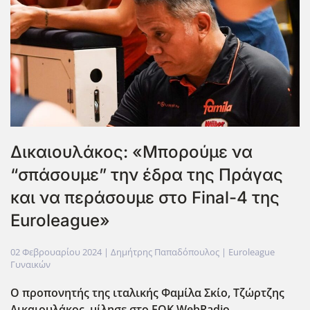
Δικαιουλάκος: «Μπορούμε να
“σπάσουμε” την έδρα της Πράγας
και να περάσουμε στο Final-4 της
Euroleague»
02 Φεβρουαρίου 2024
| Δημήτρης Παπαδόπουλος |
Euroleague
Γυναικών
Ο προπονητής της ιταλικής Φαμίλα Σκίο, Τζώρτζης
Δικαιουλάκος, μίλησε στο EOK WebRadio.