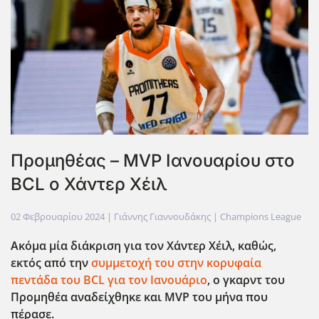
Προμηθέας – MVP Ιανουαρίου στο
BCL ο Χάντερ Χέιλ
02 Φεβρουαρίου 2024
| Γιάννης Γιαννουδάκης |
Champions League
Ακόμα μία διάκριση για τον Χάντερ Χέιλ, καθώς,
εκτός από την
συμμετοχή του στην κορυφαία
πεντάδα του BCL
για τον Ιανουάριο
, ο γκαρντ του
Προμηθέα αναδείχθηκε και MVP
του μήνα που
πέρασε.