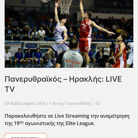
Πανερυθραϊκός – Ηρακλής: LIVE
TV
03 Φεβρουαρίου 2024
| Γιάννης Γιαννουδάκης |
A2
Παρακολουθήστε σε Live
Streaming
την αναμέτρηση
ης
της 19
αγωνιστικής της Elite
League.