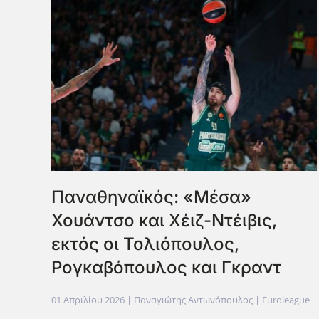
Παναθηναϊκός: «Μέσα»
Χουάντσο και Χέιζ-Ντέιβις,
εκτός οι Τολιόπουλος,
Ρογκαβόπουλος και Γκραντ
01 Απριλίου 2026
| Παναγιώτης Αντωνόπουλος |
Euroleague