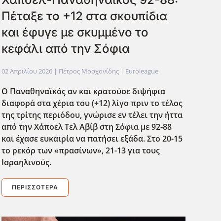
Πέταξε το +12 στα σκουπίδια
και έφυγε με σκυμμένο το
κεφάλι από την Σόφια
02 Απριλίου 2026
| Πέτρος Μοσχονίδης |
Euroleague
Ο Παναθηναϊκός αν και κρατούσε διψήφια
διαφορά στα χέρια του (+12) λίγο πριν το τέλος
της τρίτης περιόδου, γνώρισε εν τέλει την ήττα
από την Χάποελ Τελ Αβίβ στη Σόφια με 92-88
και έχασε ευκαιρία να πατήσει εξάδα. Στο 20-15
το ρεκόρ των «πρασίνων», 21-13 για τους
Ισραηλινούς.
ΠΕΡΙΣΣΌΤΕΡΑ