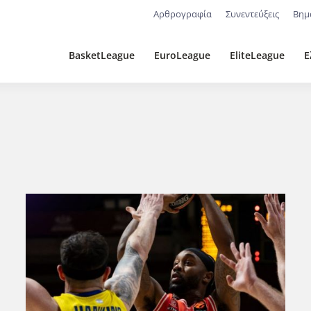
Αρθρογραφία
Συνεντεύξεις
Βημ
BasketLeague
EuroLeague
EliteLeague
Ε