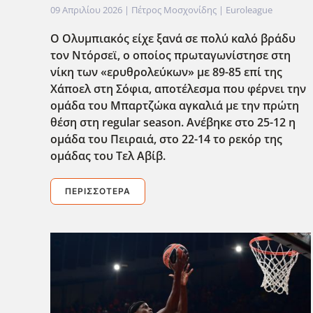
09 Απριλίου 2026
| Πέτρος Μοσχονίδης |
Euroleague
Ο Ολυμπιακός είχε ξανά σε πολύ καλό βράδυ
τον Ντόρσεϊ, ο οποίος πρωταγωνίστησε στη
νίκη των «ερυθρολεύκων» με 89-85 επί της
Χάποελ στη Σόφια, αποτέλεσμα που φέρνει την
ομάδα του Μπαρτζώκα αγκαλιά με την πρώτη
θέση στη regular season. Ανέβηκε στο 25-12 η
ομάδα του Πειραιά, στο 22-14 το ρεκόρ της
ομάδας του Τελ Αβίβ.
ΠΕΡΙΣΣΌΤΕΡΑ