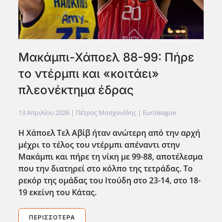
Μακάμπι-Χάποελ 88-99: Πήρε
το ντέρμπι και «κοιτάει»
πλεονέκτημα έδρας
13 Απριλίου 2026
| Πέτρος Μοσχονίδης |
Euroleague
Η Χάποελ Τελ Αβίβ ήταν ανώτερη από την αρχή
μέχρι το τέλος του ντέρμπι απέναντι στην
Μακάμπι και πήρε τη νίκη με 99-88, αποτέλεσμα
που την διατηρεί στο κόλπο της τετράδας. Το
ρεκόρ της ομάδας του Ιτούδη στο 23-14, στο 18-
19 εκείνη του Κάτας.
ΠΕΡΙΣΣΌΤΕΡΑ