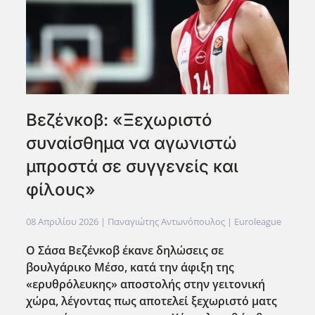
Βεζένκοβ: «Ξεχωριστό
συναίσθημα να αγωνιστώ
μπροστά σε συγγενείς και
φίλους»
08 Απριλίου 2026
| Παναγιώτης Αντωνόπουλος |
Euroleague
Ο Σάσα Βεζένκοβ έκανε δηλώσεις σε
βουλγάρικο Μέσο, κατά την άφιξη της
«ερυθρόλευκης» αποστολής στην γειτονική
χώρα, λέγοντας πως αποτελεί ξεχωριστό ματς