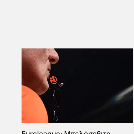
Euroleague: Μπελόσεβιτς,