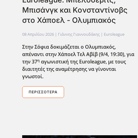
Μπισάνγκ και Κονσταντίνοβς
στο Χάποελ - Ολυμπιακός
08 Απριλίου 2026
| Γιάννης Γιαννουδάκης |
Euroleague
Στην Σόφια δοκιμάζεται ο Ολυμπιακός,
απέναντι στην Χάποελ Τελ Αβίβ (9/4, 19:30), για
η
την 37
αγωνιστική της Euroleague
, με τους
διαιτητές της αναμέτρησης να γίνονται
γνωστοί.
ΠΕΡΙΣΣΌΤΕΡΑ