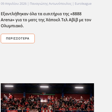
09 Απριλίου 2026
| Παναγιώτης Αντωνόπουλος |
Euroleague
Εξαντλήθηκαν όλα τα εισιτήρια της «8888
Arena» για το ματς της Χάποελ Τελ Αβίβ με τον
Ολυμπιακό.
ΠΕΡΙΣΣΌΤΕΡΑ