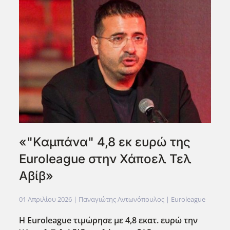
«"Καμπάνα" 4,8 εκ ευρώ της
Euroleague στην Χάποελ Τελ
Αβίβ»
01 Απριλίου 2026
| Παναγιώτης Αντωνόπουλος |
Euroleague
Η Euroleague τιμώρησε με 4,8 εκατ. ευρώ την