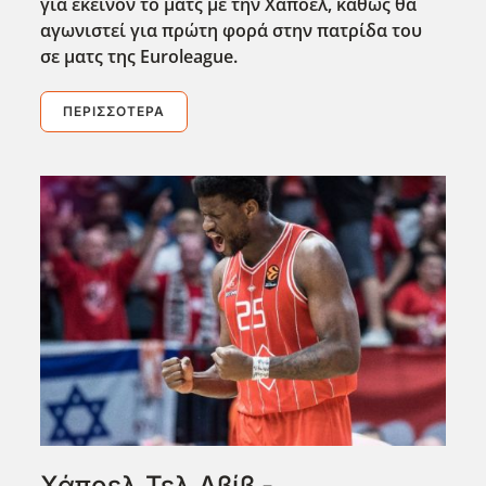
για εκείνον το ματς με την Χάποελ, καθώς θα
αγωνιστεί για πρώτη φορά στην πατρίδα του
σε ματς της Euroleague.
ΠΕΡΙΣΣΌΤΕΡΑ
Χάποελ Τελ Αβίβ -