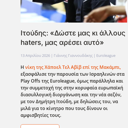
Ιτούδης: «Δώστε μας κι άλλους
haters, μας αρέσει αυτό»
13 Απριλίου 2026
| Γιάννης Γιαννουδάκης |
Euroleague
Η
νίκη της Χάποελ Τελ Αβίβ επί της Μακάμπι,
εξασφάλισε την παρουσία των Ισραηλινών στα
Play
Offs
της Euroleague
, όμως παράλληλα και
την συμμετοχή της στην κορυφαία ευρωπαϊκή
διασυλλογική διοργάνωση και την νέα σεζόν,
με τον Δημήτρη Ιτούδη, με δηλώσεις του, να
μιλά για το κίνητρο που τους δίνουν οι
αμφισβητίες τους.