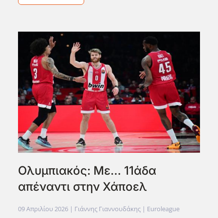
Ολυμπιακός: Με… 11άδα
απέναντι στην Χάποελ
09 Απριλίου 2026
| Γιάννης Γιαννουδάκης |
Euroleague