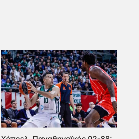
Χάποελ-Παναθηναϊκός 92-88: