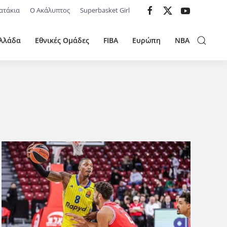
ατάκια
Ο Ακάλυπτος
Superbasket Girl
λλάδα
Εθνικές Ομάδες
FIBA
Ευρώπη
NBA