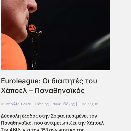
Euroleague: Οι διαιτητές του
Χάποελ – Παναθηναϊκός
01 Απριλίου 2026
| Γιάννης Γιαννουδάκης |
Euroleague
Δύσκολη έξοδος στην Σόφια περιμένει τον
Παναθηναϊκό, που αντιμετωπίζει την Χάποελ
η
Τελ Αβίβ, για την 35
αγωνιστική της