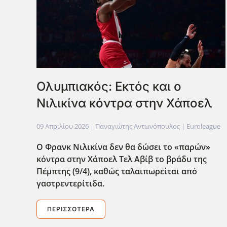
Ολυμπιακός: Εκτός και ο
Νιλικίνα κόντρα στην Χάποελ
09 Απριλίου 2026
| Παναγιώτης Αντωνόπουλος |
Euroleague
Ο Φρανκ Νιλικίνα δεν θα δώσει το «παρών»
κόντρα στην Χάποελ Τελ Αβίβ το βράδυ της
Πέμπτης (9/4), καθώς ταλαιπωρείται από
γαστρεντερίτιδα.
ΠΕΡΙΣΣΌΤΕΡΑ