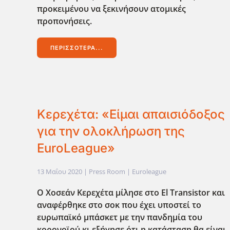
προκειμένου να ξεκινήσουν ατομικές
προπονήσεις.
ΠΕΡΙΣΣΌΤΕΡΑ...
Κερεχέτα: «Είμαι απαισιόδοξος
για την ολοκλήρωση της
EuroLeague»
13 Μαΐου 2020
| Press Room |
Euroleague
Ο Χοσεάν Κερεχέτα μίλησε στο El Transistor και
αναφέρθηκε στο σοκ που έχει υποστεί το
ευρωπαϊκό μπάσκετ με την πανδημία του
κορονοϊού κι εξήγησε ότι η κατάσταση θα είναι