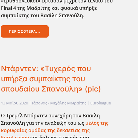
«ερυθρόλευκοι» έφτασαν μέχρι τον τελικό του
Final 4
της Μαδρίτης και φυσικά υπήρξε
συμπαίκτης του Βασίλη Σπανούλη.
ΠΕΡΙΣΣΌΤΕΡΑ...
Ντάρντεν: «Τυχερός που
υπήρξα συμπαίκτης του
σπουδαίου Σπανούλη» (pic)
13 Μαΐου 2020
| Ιάσονας - Μιχάλης Μωραΐτης |
Euroleague
Ο Τρεμέλ Ντάρντεν συνεχάρη τον Βασίλη
Σπανούλη για την ανάδειξή του ως
μέλος της
κορυφαίας ομάδας της δεκαετίας της
EuroLeague
και δήλωσε τυχερός που