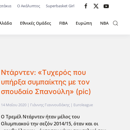
ατάκια
Ο Ακάλυπτος
Superbasket Girl
λλάδα
Εθνικές Ομάδες
FIBA
Ευρώπη
NBA
Ντάρντεν: «Tυχερός που
υπήρξα συμπαίκτης με τον
σπουδαίο Σπανούλη» (pic)
14 Μαΐου 2020
| Γιάννης Γιαννουδάκης |
Euroleague
Ο Τρεμέλ Ντάρντεν ήταν μέλος του
Ολυμπιακού την σεζόν 2014/15, όταν και οι