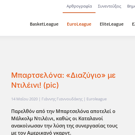
Αρθρογραφία
Συνεντεύξεις
Βημ
BasketLeague
EuroLeague
EliteLeague
Ε
Μπαρτσελόνα: «Διαζύγιο» με
Ντιλέινι! (pic)
14 Μαΐου 2020
| Γιάννης Γιαννουδάκης |
Euroleague
Παρελθόν από την Μπαρτσελόνα αποτελεί ο
Μάλκολμ Ντιλέινι, καθώς οι Καταλανοί
ανακοίνωσαν την λύση της συνεργασίας τους
με τον Αμερικανό γκαρντ.