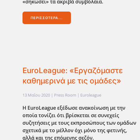
«σηκώσει» τα ακριβά συμβόλαια.
ΠΕΡΙΣΣΌΤΕΡΑ...
EuroLeague: «Εργαζόμαστε
καθημερινά με τις ομάδες»
13 Μαΐου 2020
| Press Room |
Euroleague
Η EuroLeague εξέδωσε ανακοίνωση με την
οποία τονίζει ότι βρίσκεται σε συνεχείς
συζητήσεις με τους εκπροσώπους των ομάδων
σχετικά με το μέλλον όχι μόνο της φετινής,
αλλά και της επόμενης σεζόν.