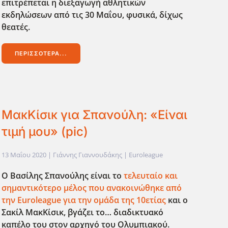
επιτρέπεται η διεξαγωγή αθλητικών
εκδηλώσεων από τις 30 Μαΐου, φυσικά, δίχως
θεατές.
ΠΕΡΙΣΣΌΤΕΡΑ...
ΜακΚίσικ για Σπανούλη: «Είναι
τιμή μου» (pic)
13 Μαΐου 2020
| Γιάννης Γιαννουδάκης |
Euroleague
Ο Βασίλης Σπανούλης είναι το
τελευταίο και
σημαντικότερο μέλος που ανακοινώθηκε από
την Euroleague
για την ομάδα της 10ετίας
και ο
Σακίλ ΜακΚίσικ, βγάζει το… διαδικτυακό
καπέλο του στον αρχηγό του Ολυμπιακού.