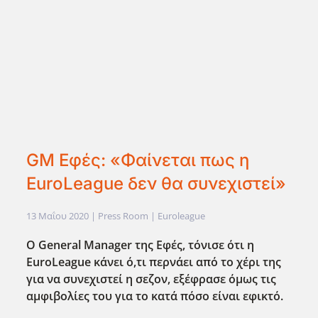
GM Εφές: «Φαίνεται πως η
EuroLeague δεν θα συνεχιστεί»
13 Μαΐου 2020
| Press Room |
Euroleague
Ο General Manager της Εφές, τόνισε ότι η
EuroLeague κάνει ό,τι περνάει από το χέρι της
για να συνεχιστεί η σεζον, εξέφρασε όμως τις
αμφιβολίες του για το κατά πόσο είναι εφικτό.