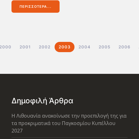
ΠΕΡΙΣΣΌΤΕΡΑ...
2000
2001
2002
2003
2004
2005
2006
Δημοφιλή Άρθρα
Η Λιθουανία ανακοίνωσε την προεπιλογή της για
τα προκριματικά του Παγκοσμίου Κυπέλλου
2027