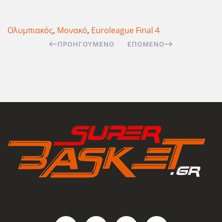
Ολυμπιακός
,
Μονακό
,
Euroleague Final 4
ΠΡΟΗΓΟΎΜΕΝΟ
ΕΠΌΜΕΝΟ