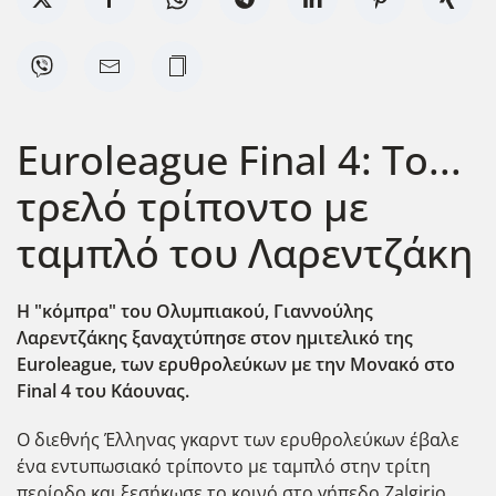
Euroleague Final 4: Το...
τρελό τρίποντο με
ταμπλό του Λαρεντζάκη
Η "κόμπρα" του Ολυμπιακού, Γιαννούλης
Λαρεντζάκης ξαναχτύπησε στον ημιτελικό της
Euroleague, των ερυθρολεύκων με την Μονακό στο
Final 4 του Κάουνας.
Ο διεθνής Έλληνας γκαρντ των ερυθρολεύκων έβαλε
ένα εντυπωσιακό τρίποντο με ταμπλό στην τρίτη
περίοδο και ξεσήκωσε το κοινό στο γήπεδο Zalgirio