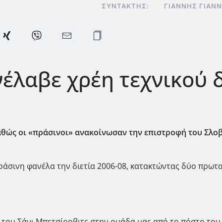
ΣΥΝΤΆΚΤΗΣ:
ΓΙΆΝΝΗΣ ΓΙΑΝ
έλαβε χρέη τεχνικού 
θώς οι «πράσινοι» ανακοίνωσαν την επιστροφή του Σλοβ
άσινη φανέλα την διετία 2006-08, κατακτώντας δύο πρωτα
του Σάνι Μπετσίροβιτς στην ομάδα μας από το πόστο του 