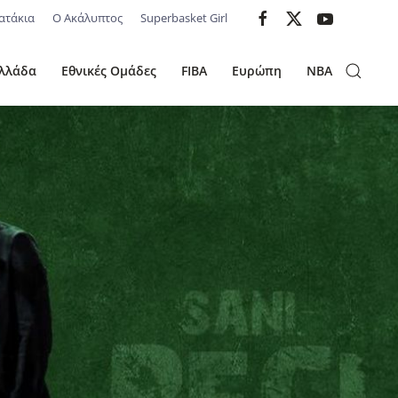
ατάκια
Ο Ακάλυπτος
Superbasket Girl
λλάδα
Εθνικές Ομάδες
FIBA
Ευρώπη
NBA