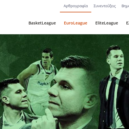
Αρθρογραφία
Συνεντεύξεις
Βημ
BasketLeague
EuroLeague
EliteLeague
Ε