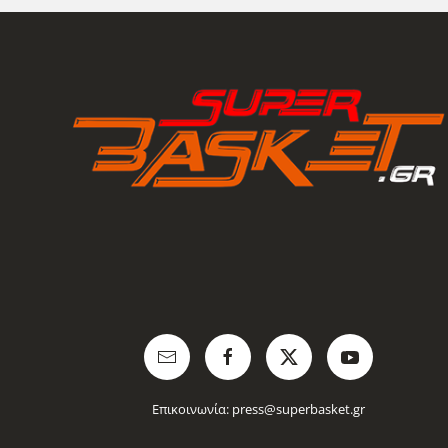
Επικοινωνία:
press@superbasket.gr