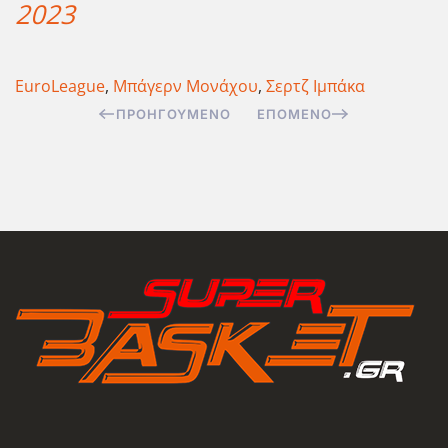
2023
EuroLeague
,
Μπάγερν Μονάχου
,
Σερτζ Ιμπάκα
ΠΡΟΗΓΟΎΜΕΝΟ
ΕΠΌΜΕΝΟ