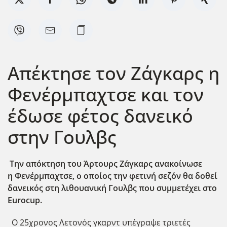
Απέκτησε τον Ζάγκαρς η
Φενέρμπαχτσε και τον
έδωσε φέτος δανεικό
στην Γουλβς
Την απόκτηση του Άρτουρς Ζάγκαρς ανακοίνωσε
η Φενέρμπαχτσε, ο οποίος την φετινή σεζόν θα δοθεί
δανεικός στη λιθουανική Γουλβς που συμμετέχει στο
Eurocup.
Ο 25χρονος Λετονός γκαρντ υπέγραψε τριετές