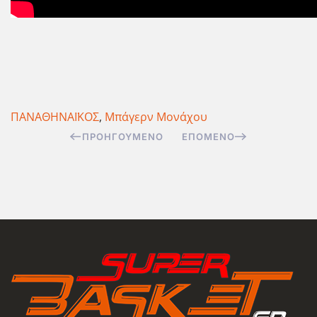
ΠΑΝΑΘΗΝΑΪΚΟΣ
,
Μπάγερν Μονάχου
ΠΡΟΗΓΟΎΜΕΝΟ
ΕΠΌΜΕΝΟ