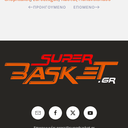
ΠΡΟΗΓΟΎΜΕΝΟ
ΕΠΌΜΕΝΟ
Επικοινωνία:
press@superbasket.gr