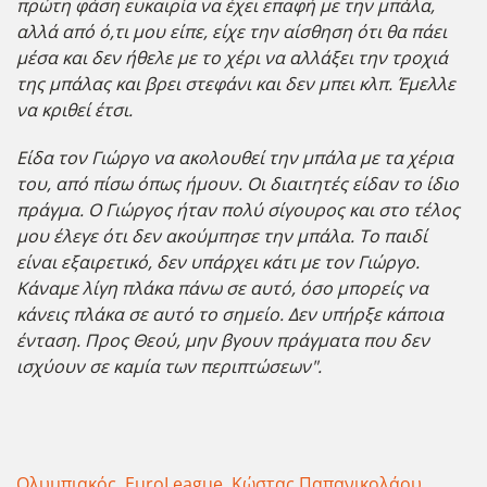
πρώτη φάση ευκαιρία να έχει επαφή με την μπάλα,
αλλά από ό,τι μου είπε, είχε την αίσθηση ότι θα πάει
μέσα και δεν ήθελε με το χέρι να αλλάξει την τροχιά
της μπάλας και βρει στεφάνι και δεν μπει κλπ. Έμελλε
να κριθεί έτσι.
Είδα τον Γιώργο να ακολουθεί την μπάλα με τα χέρια
του, από πίσω όπως ήμουν. Οι διαιτητές είδαν το ίδιο
πράγμα. Ο Γιώργος ήταν πολύ σίγουρος και στο τέλος
μου έλεγε ότι δεν ακούμπησε την μπάλα. Το παιδί
είναι εξαιρετικό, δεν υπάρχει κάτι με τον Γιώργο.
Κάναμε λίγη πλάκα πάνω σε αυτό, όσο μπορείς να
κάνεις πλάκα σε αυτό το σημείο. Δεν υπήρξε κάποια
ένταση. Προς Θεού, μην βγουν πράγματα που δεν
ισχύουν σε καμία των περιπτώσεων".
Ολυμπιακός
,
EuroLeague
,
Κώστας Παπανικολάου