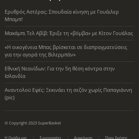
Ερυθρός Αστέρας: Σπουδαία κίνηση με Γουάιλερ
Μπαμπ!
Μακάμπι Τελ Αβίβ: Έριξε τη «βόμβα» με Κίτον Γουάλας
«Η οικογένεια Μπας βρίσκεται σε διαπραγματεύσεις
για την αγορά της Βιλερμπάν»
Εθνική Νεανίδων: Για την 5η θέση κόντρα στην
Ισλανδία
Αναντολού Εφές: Ξεκινάει τη σεζόν χωρίς Παπαγιάννη
(pic)
© Copyright 2023 SuperBasket
Η Ομάδα μας
Συνεργασίες
Διαφήμιση
Όροι Χρήσης