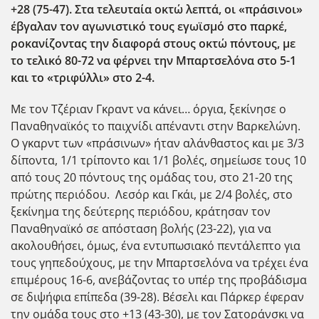
+28 (75-47). Στα τελευταία οκτώ λεπτά, οι «πράσινοι»
έβγαλαν τον αγωνιστικό τους εγωϊσμό στο παρκέ,
ροκανίζοντας την διαφορά στους οκτώ πόντους, με
το τελικό 80-72 να φέρνει την Μπαρτσελόνα στο 5-1
και το «τριφύλλι» στο 2-4.
Με τον Τζέριαν Γκραντ να κάνει… όργια, ξεκίνησε ο
Παναθηναϊκός το παιχνίδι απέναντι στην Βαρκελώνη.
Ο γκαρντ των «πράσινων» ήταν αλάνθαστος και με 3/3
δίποντα, 1/1 τρίποντο και 1/1 βολές, σημείωσε τους 10
από τους 20 πόντους της ομάδας του, στο 21-20 της
πρώτης περιόδου. Λεσόρ και Γκάι, με 2/4 βολές, στο
ξεκίνημα της δεύτερης περιόδου, κράτησαν τον
Παναθηναϊκό σε απόσταση βολής (23-22), για να
ακολουθήσει, όμως, ένα εντυπωσιακό πεντάλεπτο για
τους γηπεδούχους, με την Μπαρτσελόνα να τρέχει ένα
επιμέρους 16-6, ανεβάζοντας το υπέρ της προβάδισμα
σε διψήφια επίπεδα (39-28). Βέσελι και Πάρκερ έφεραν
την ομάδα τους στο +13 (43-30), με τον Σατοράνσκι να