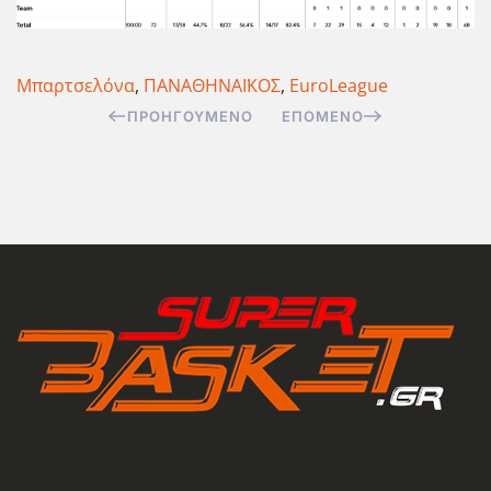
Μπαρτσελόνα
,
ΠΑΝΑΘΗΝΑΪΚΟΣ
,
EuroLeague
ΠΡΟΗΓΟΎΜΕΝΟ
ΕΠΌΜΕΝΟ