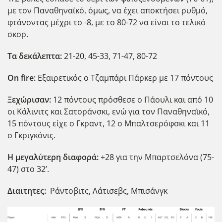
με τον Παναθηναϊκό, όμως, να έχει αποκτήσει ρυθμό,
φτάνοντας μέχρι το -8, με το 80-72 να είναι το τελικό
σκορ.
Τα δεκάλεπτα:
21-20, 45-33, 71-47, 80-72
Ο
n
fire
:
Εξαιρετικός ο Τζαμπάρι Πάρκερ με 17 πόντους
Ξεχώρισαν:
12 πόντους πρόσθεσε ο Πάουλι και από 10
οι Κάλινιτς και Σατοράνσκι, ενώ για τον Παναθηναϊκό,
15 πόντους είχε ο Γκραντ, 12 ο Μπαλτσερόφσκι και 11
ο Γκριγκόνις.
Η μεγαλύτερη διαφορά:
+28 για την Μπαρτσελόνα (75-
47) στο 32’.
Διαιτητες:
Ράντοβιτς, Λάτισεβς, Μπισάνγκ