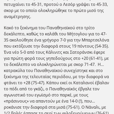
πετυχαίνει το 45-31, προτού ο Λεσόρ γράψει το 45-33,
σκορ με το οποίο ολοκληρώθηκε το πρώτο μισό της
αναμέτρησης.
Κακό το ξεκίνημα του Παναθηναϊκού στο τρίτο
δεκάλεπτο, καθώς το καλάθι του Μήτογλου για το 47-
35 ακολούθησε ένα γρήγορο 7-0 για την Μπαρτσελόνα
που εκτόξευσε την διαφορά στους 19 πόντους (54-35).
Ένα νέο 5-0 από τους Κάλινιτς και Σατοράνσκι έφερε
για πρώτη φορά τους γηπεδούχους στο +20 (61-41), με
το δεκάλεπτο να ολοκληρώνεται με σκορ 71-47. Η…
κατρακύλα του Παναθηναϊκού συνεχίστηκε και στο
ξεκίνημα της τελευταίας περιόδου, με την διαφορά να
φτάνει το +28 (75-47). Κάπου εκεί οι Καταλανοί έβαλαν
το πόδι από το γκάζι, ο Παναθηναϊκός έβγαλε τον
αγωνιστικό του εγωϊσμό στο παρκέ, με τους
«πράσινους» να απαντούν με ένα 14-0 (!), που…
ροκάνισε την διαφορά στα μισά (75-61). Ο Νάναλι, με
1/2 βολές έσπασε το σερί των φιλοξενούμενων (76-61),