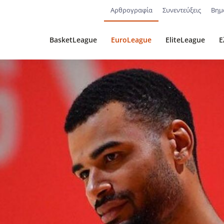
Αρθρογραφία
Συνεντεύξεις
Βημ
BasketLeague
EuroLeague
EliteLeague
Ε