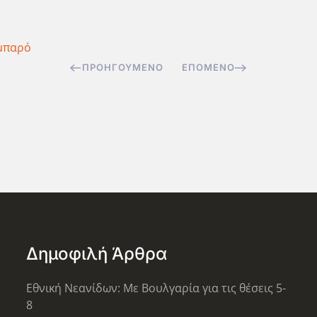
μπαρό
ΠΡΟΗΓΟΎΜΕΝΟ
ΕΠΌΜΕΝΟ
Δημοφιλή Άρθρα
Εθνική Νεανίδων: Με Βουλγαρία για τις θέσεις 5-
8