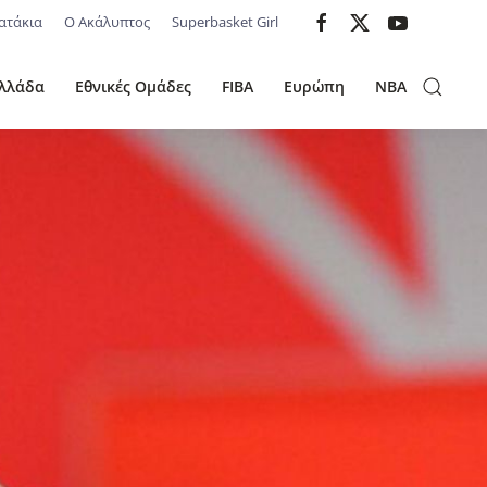
ατάκια
Ο Ακάλυπτος
Superbasket Girl
λλάδα
Εθνικές Ομάδες
FIBA
Ευρώπη
NBA