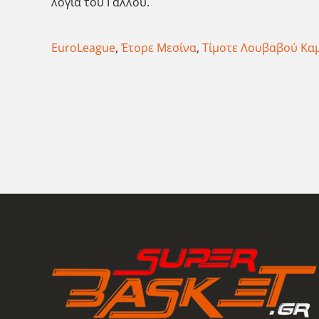
λόγια του Γάλλου.
EuroLeague
,
Έτορε Μεσίνα
,
Τίμοτε Λουβαβού Κα