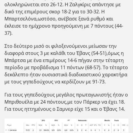
ολοκληρώνεται στο 26-12. Η Ζαλγκίρις απάντησε με
δικό της επιμέρους σκορ 18-2 για το 30-32. Η
Μπαρτσελόνα,ωστόσο, ανέβασε ξανά ρυθμό και
έκλεισε το ημίχρονο προηγούμενη με 7 πόντους (44-
37).
Στο δεύτερο μισό οι φιλοξενούμενοι μείωσαν την
διαφορά στους 3 με καλάθι του Έβανς (54-51),όμως η
Μπάρτσα με ένα επιμέρους 14-6 πήγαν στην τέταρτη
περίοδο με προβάδισμα 11 πόντων (68-57). Το τέταρτο
δεκάλεπτο ήταν ουσιαστικά διαδικαστικού χαρακτήρα
με τους γηπεδούχους να κερδίζουν με 91-73.
Για τους γηπεδούχους μεγάλος πρωταγωνιστής ήταν ο
Μπριθουέλα με 24 πόντους,με τον Πάρκερ να έχει 18.
Για τους ηττημένους ο Σαμνερ είχε 15 και ο Έβανς 14.