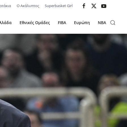
ατάκια
Ο Ακάλυπτος
Superbasket Girl
λλάδα
Εθνικές Ομάδες
FIBA
Ευρώπη
NBA