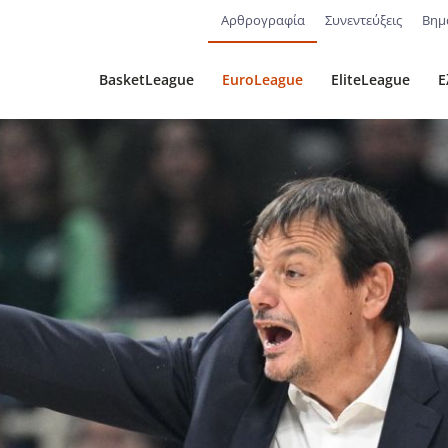
Αρθρογραφία
Συνεντεύξεις
Βημ
BasketLeague
EuroLeague
EliteLeague
Ε