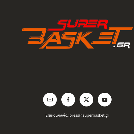
Επικοινωνία:
press@superbasket.gr