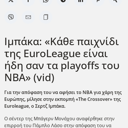
Ιμπάκα: «Κάθε παιχνίδι
της EuroLeague είναι
ήδη σαν τα playoffs του
NBA» (vid)
Για την απόφαση του να αφήσει το ΝΒΑ για χάρη της
Ευρώπης, μίλησε στην εκπομπή «The
Crossover
» της
Euroleague
, ο Σερτζ Ιμπάκα.
Ο σέντερ της Μπάγερν Μονάχου αναφέρθηκε στην
επιρροή του Πάμπλο Λάσο στην απόφαση του να