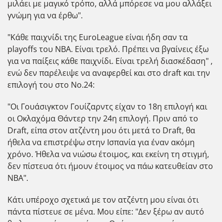
μιλάει με μαγικό τρόπο, αλλά μπόρεσε να μου αλλάξει
γνώμη για να έρθω".
"Κάθε παιχνίδι της EuroLeague είναι ήδη σαν τα
playoffs του NBA. Είναι τρελό. Πρέπει να βγαίνεις έξω
για να παίξεις κάθε παιχνίδι. Είναι τρελή διασκέδαση" ,
ενώ δεν παρέλειψε να αναφερθεί και στο draft και την
επιλογή του στο No.24:
"Οι Γουάσιγκτον Γουίζαρντς είχαν το 18η επιλογή και
οι Οκλαχόμα Θάντερ την 24η επιλογή. Πριν από το
Draft, είπα στον ατζέντη μου ότι μετά το Draft, θα
ήθελα να επιστρέψω στην Ισπανία για έναν ακόμη
χρόνο. Ήθελα να νιώσω έτοιμος, και εκείνη τη στιγμή,
δεν πίστευα ότι ήμουν έτοιμος να πάω κατευθείαν στο
ΝΒΑ".
Κάτι υπέροχο σχετικά με τον ατζέντη μου είναι ότι
πάντα πίστευε σε μένα. Μου είπε: "Δεν ξέρω αν αυτό