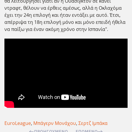
θα λειτουργήσει γιατί αν η Ουάσιγκτον σε κάνει
ντραφτ, θέλουν να έρθεις αμέσως, αλλά η Οκλαχόμα
έχει την 24η επιλογή και ήταν εντάξει με αυτό. Έτσι,
απέρριψα τη 18η επιλογή μόνο και μόνο επειδή ήθελα
να παίξω για έναν ακόμη χρόνο στην Ισπανία".
EuroLeague
,
Μπάγερν Μονάχου
,
Σερτζ Ιμπάκα
ΠΡΟΗΓΟΎΜΕΝΟ
ΕΠΌΜΕΝΟ