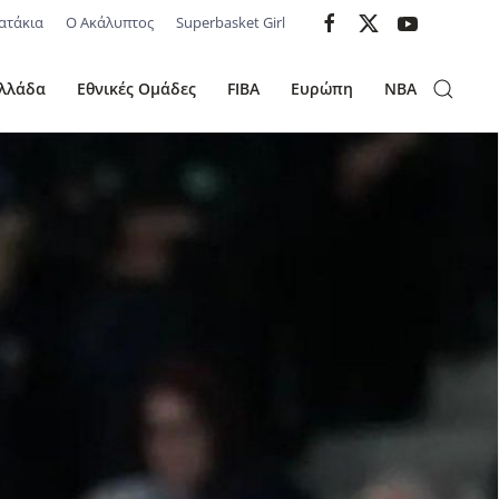
ατάκια
Ο Ακάλυπτος
Superbasket Girl
λλάδα
Εθνικές Ομάδες
FIBA
Ευρώπη
NBA