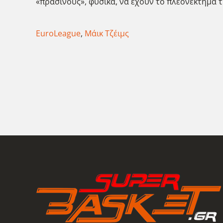
«πράσινους», φυσικά, να έχουν το πλεονέκτημα τ
EuroLeague
,
Μάικ Τζέιμς