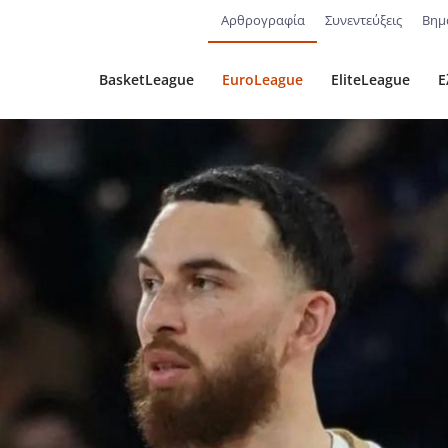
Αρθρογραφία
Συνεντεύξεις
Βημ
BasketLeague
EuroLeague
EliteLeague
Ε