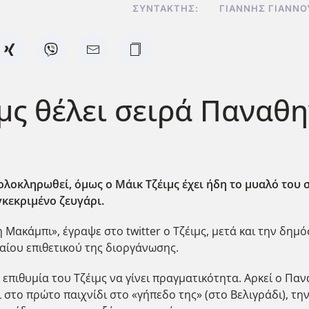
ΣΥΝΤΆΚΤΗΣ:
ΓΙΆΝΝΗΣ ΓΙΑΝΝ
ιμς θέλει σειρά Παναθ
ολοκληρωθεί, όμως ο Μάικ Τζέιμς έχει ήδη το μυαλό του σ
γκεκριμένο ζευγάρι.
Μακάμπι», έγραψε στο twitter ο Τζέιμς, μετά και την δημό
αίου επιθετικού της διοργάνωσης.
 επιθυμία του Τζέιμς να γίνει πραγματικότητα. Αρκεί ο Παν
ι στο πρώτο παιχνίδι στο «γήπεδο της» (στο Βελιγράδι), την