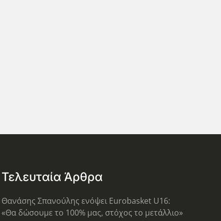
Τελευταία Άρθρα
Θανάσης Σπανούλης ενόψει Eurobasket U16:
«Θα δώσουμε το 100% μας, στόχος το μετάλλιο»