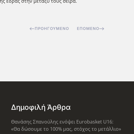
ης έδρας στην μεταξύ τους σειρά.
ΠΡΟΗΓΟΎΜΕΝΟ
ΕΠΌΜΕΝΟ
Δημοφιλή Άρθρα
Θανάσης Σπανούλης ενόψει Eurobasket U16:
«Θα δώσουμε το 100% μας, στόχος το μετάλλιο»