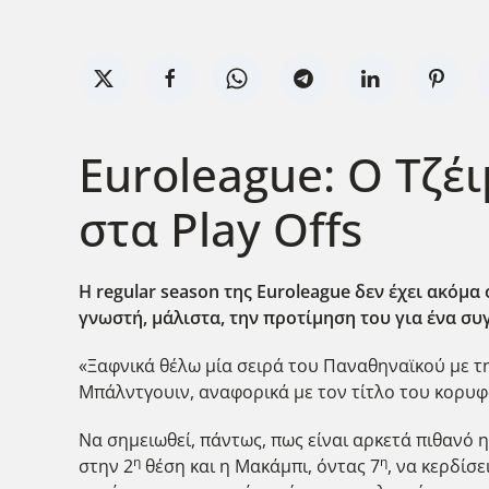
Euroleague: Ο Τζέ
στα Play Offs
Η regular
season
της Euroleague
δεν έχει ακόμα 
γνωστή, μάλιστα, την προτίμηση του για ένα συ
«Ξαφνικά θέλω μία σειρά του Παναθηναϊκού με τη 
Μπάλντγουιν, αναφορικά με τον τίτλο του κορυφ
Να σημειωθεί, πάντως, πως είναι αρκετά πιθανό η
η
η
στην 2
θέση και η Μακάμπι, όντας 7
, να κερδίσε