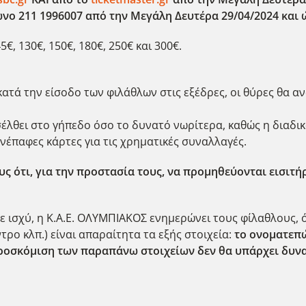
ο 211 1996007 από την Μεγάλη Δευτέρα 29/04/2024 και ώ
5€, 130€, 150€, 180€, 250€ και 300€.
τά την είσοδο των φιλάθλων στις εξέδρες, οι θύρες θα αν
λθει στο γήπεδο όσο το δυνατό νωρίτερα, καθώς η διαδικα
έπαφες κάρτες για τις χρηματικές συναλλαγές.
ς ότι, για την προστασία τους, να προμηθεύονται εισιτ
 ισχύ, η Κ.Α.Ε. ΟΛΥΜΠΙΑΚΟΣ ενημερώνει τους φίλαθλους, ότ
τρο κλπ.) είναι απαραίτητα τα εξής στοιχεία:
το ονοματεπώ
προσκόμιση των παραπάνω στοιχείων δεν θα υπάρχει δυνα