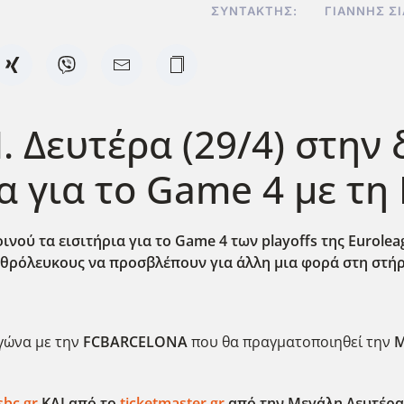
ΣΥΝΤΆΚΤΗΣ:
ΓΙΆΝΝΗΣ Σ
 Δευτέρα (29/4) στην 
ια για το Game 4 με τ
οινού τα εισιτήρια για το Game 4 των playoffs της Eurol
υθρόλευκους να προσβλέπουν για άλλη μια φορά στη στή
γώνα με την
FC
BARCELONA
που θα πραγματοποιηθεί την
Μ
bc.gr
ΚΑΙ από το
ticketmaster.gr
από την Μεγάλη Δευτέρα 