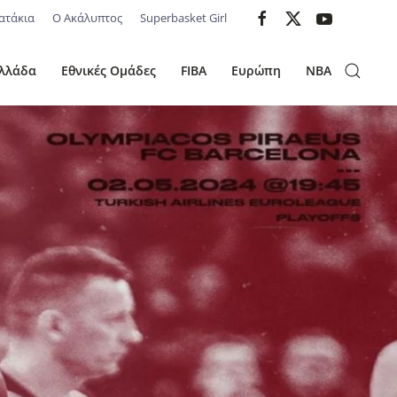
ατάκια
Ο Ακάλυπτος
Superbasket Girl
λλάδα
Εθνικές Ομάδες
FIBA
Ευρώπη
NBA