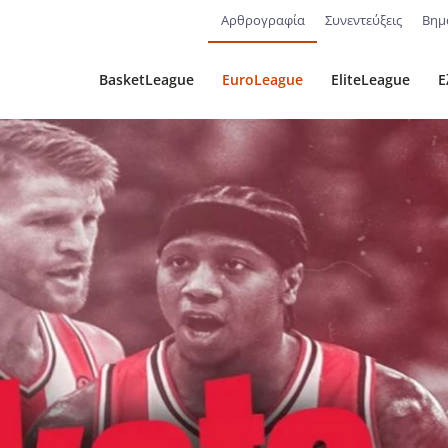
Αρθρογραφία
Συνεντεύξεις
Βημ
BasketLeague
EuroLeague
EliteLeague
Ε