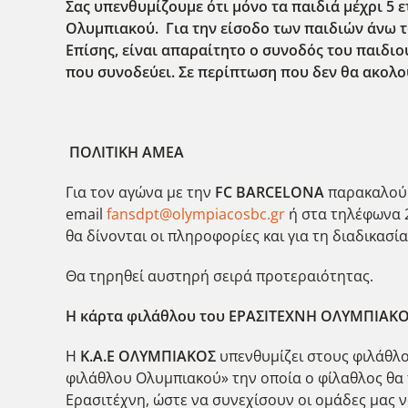
Σας υπενθυμίζουμε ότι μόνο τα παιδιά μέχρι 5 
Ολυμπιακού. Για την είσοδο των παιδιών άνω τω
Επίσης, είναι απαραίτητο ο συνοδός του παιδιο
που συνοδεύει. Σε περίπτωση που δεν θα ακολο
ΠΟΛΙΤΙΚΗ ΑΜΕΑ
Για τον αγώνα με την
FC
BARCELONA
παρακαλούμε
email
fansdpt@olympiacosbc.gr
ή στα τηλέφωνα 2
θα δίνονται οι πληροφορίες και για τη διαδικασί
Θα τηρηθεί αυστηρή σειρά προτεραιότητας.
Η κάρτα φιλάθλου του ΕΡΑΣΙΤΕΧΝΗ ΟΛΥΜΠΙΑΚΟΥ
Η
Κ.Α.Ε ΟΛΥΜΠΙΑΚΟΣ
υπενθυμίζει στους φιλάθλο
φιλάθλου Ολυμπιακού» την οποία ο φίλαθλος θα 
Ερασιτέχνη, ώστε να συνεχίσουν οι ομάδες μας 