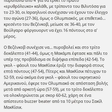
παραπάνω από 4’ για να έρθει το πρώτο
«ερυθρόλευκο» καλάθι, με τρίποντο του Βιλντόσα για
το 23-30, οι Ισραηλινοί συνέχισαν να έχουν τον έλεγχο
του αγώνα (27-36), όμως ο Ολυμπιακός, με επιθετικό…
κρεσέντο του Βεζένκοβ, μείωσε σε 36-40, με τον
Βούλγαρο φόργουορντ να έχει 16 πόντους στο α’
μέρος.
Ο Βεζένκοβ συνέχισε να… πυροβολεί και στο τρίτο
δεκάλεπτο (41-44), όμως η Μακάμπι έφτασε και πάλι το
υπέρ της προβάδισμα σε διψήφια επίπεδα (42-54). Το
γκολ – φάουλ του ΜακΚίσικ έριξε την διαφορά στους
επτά πόντους (47-54), Πίτερς και ΜακΚίσικ πέτυχαν το
52-59, ενώ ακόμα ένα γκολ – φάουλ του εκρηκτικού
Αμερικανού, έφερε τον Ολυμπιακό σε απόσταση βολής
μετά από αρκετή ώρα (57-59), με το τρίτο δεκάλεπτο
να ολοκληρώνεται με σκορ 60-62, χάρη σε ένα
απίστευτο buzzer beater από τα 10 μέτρα του Σακίλ
ΜακΚίσικ.