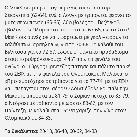
Ο ΜακΚίσικ μπήκε… αγριεμένος και στο τέταρτο
δεκάλεπτο (62-64), ενώ ο Λονγκ με τρίποντο, φέρνει το
ματς στον πόντο (65-66). Δύο βολές του Βεζένκοβ
έβαλαν τον Ολυμπιακό μπροστά με 67-66, ενώ ο Σακίλ
ΜακΚίσικ συνέχισε να… φορτώνει με γκολ – φάουλ το
καλάθι των Ισραηλινών, για το 70-66. Το καλάθι του
Βιλντόσα για το 72-67, έδωσε σημαντικό προβάδισμα
στους «ερυθρόλευκους». 4’45’’ πριν το φινάλε του
αγώνα, ο Γιώργος Πρίντεζης πάτησε και πάλι το παρκέ
του ΣΕΦ, με την φανέλα του Ολυμπιακού. Μάλιστα, ο
«Πρι» ευστόχησε σε τρίποντο για το 77-74, με το ΣΕΦ
να… πετάγεται στον αέρα! Ο Λόιντ έβαλε και πάλι την
Μακάμπι μπροστά με 81-79, ο Σόρκιν πέτυχε το 83-79,
ο Ντόρσεϊ με τρίποντο μείωσε σε 83-82, με τον
Πρίντεζη με καλάθι στα 16’’ να χαρίζει την νίκη στον
Ολυμπιακό με 84-83.
Τα δεκάλεπτα:
20-18, 36-40, 60-62, 84-83