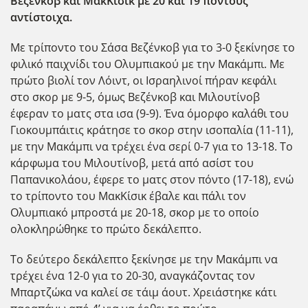
Βεζένκοβ και ΜακΚίσικ με 20 και 19 πόντους
αντίστοιχα.
Με τρίποντο του Σάσα Βεζένκοβ για το 3-0 ξεκίνησε το
φιλικό παιχνίδι του Ολυμπιακού με την Μακάμπι. Με
πρώτο βιολί τον Λόιντ, οι Ισραηλινοί πήραν κεφάλι
στο σκορ με 9-5, όμως Βεζένκοβ και Μιλουτίνοβ
έφεραν το ματς στα ισα (9-9). Ένα όμορφο καλάθι του
Γιοκουμπάιτις κράτησε το σκορ στην ισοπαλία (11-11),
με την Μακάμπι να τρέχει ένα σερί 0-7 για το 13-18. Το
κάρφωμα του Μιλουτίνοβ, μετά από ασίστ του
Παπανικολάου, έφερε το ματς στον πόντο (17-18), ενώ
το τρίποντο του ΜακΚίσικ έβαλε και πάλι τον
Ολυμπιακό μπροστά με 20-18, σκορ με το οποίο
ολοκληρώθηκε το πρώτο δεκάλεπτο.
Το δεύτερο δεκάλεπτο ξεκίνησε με την Μακάμπι να
τρέχει ένα 12-0 για το 20-30, αναγκάζοντας τον
Μπαρτζώκα να καλεί σε τάιμ άουτ. Χρειάστηκε κάτι