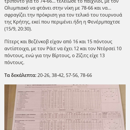
τρίποντο για το 74-66… τελείωσε το παιχνίδι, με τον
Ολυμπιακό να φτάνει στην νίκη με 78-66 και να…
σφραγίζει την πρόκριση για τον τελικό του τουρνουά
της Κρήτης, εκεί που περιμένει ήδη η Φενέρμπαχτσε
(15/9, 20:30).
Πίτερς και Βεζένκοβ είχαν από 16 και 15 πόντους
αντίστοιχα, με τον Ράιτ να έχει 12 και τον Ντόρσεϊ 10
πόντους, ενώ για την Βίρτους, ο Ζίζιτς είχε 13
πόντους.
Τα δεκάλεπτα:
20-26, 38-42, 57-56, 78-66