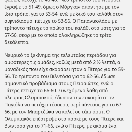
έγραψε το 51-49, όμως ο Μόργκαν απάντησε με τον
ίδιο τρόπο, για το 53-54, ενώ με δικό του καλάθι στον
αιφνιδιασμό, πέτυχε το 53-56. Ο Παπανικολάου με
τρίποντο πέτυχε το πρώτο του καλάθι στο ματς για το
57-56, σκορ με το οποίο ολοκληρώθηκε το τρίτο
δεκάλεπτο.
Νευρικό το ξεκίνημα της τελευταίας περιόδου για
αμφότερες τις ομάδες, καθώς μετά από 2 ½ λεπτά, ο
μοναδικός που είχε σκοράρει ήταν ο Πίτερς για το 59-
56. Το τρίποντο του Βιλντόσα για το 62-56, έδωσε
σημαντικό προβάδισμα στους Πειραιώτες, ενώ ο
Πίτερς πέτυχε το 66-60. Συνεχόμενα λάθη από
πλευράς Ολυμπιακού, έδωσαν την ευκαιρία στον
Παγιόλα να πετύχει τέσσερις σερί πόντους για το 67-
66, με τον Μπαρτζώκα να καλεί σε τάιμ άουτ. Ο
Ολυμπιακός επέστρεψε στο παρκέ με τους Πίτερς και
Βιλντόσα για το 71-66, ενώ ο Πίτερς, με ακόμα ένα