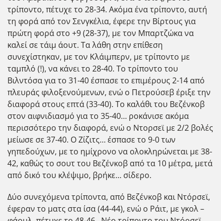
τρίποντο, πέτυχε το 28-34. Ακόμα ένα τρίποντο, αυτή
τη φορά από τον Σενγκέλια, έφερε την Βίρτους για
πρώτη φορά στο +9 (28-37), με τον Μπαρτζώκα να
καλεί σε τάιμ άουτ. Τα λάθη στην επίθεση
συνεχίστηκαν, με τον Κλάιμπερν, με τρίποντο με
ταμπλό (!), να κάνει το 28-40. Το τρίποντο του
Βιλντόσα για το 31-40 έσπασε το επιμέρους 2-14 από
πλευράς φιλοξενούμενων, ενώ ο Πετρούσεβ έριξε την
διαφορά στους επτά (33-40). Το καλάθι του Βεζένκοβ
στον αιφνιδιασμό για το 35-40… ροκάνισε ακόμα
περισσότερο την διαφορά, ενώ ο Ντορσεϊ με 2/2 βολές
μείωσε σε 37-40. Ο Ζίζιτς… έσπασε το 9-0 των
γηπεδούχων, με το ημίχρονο να ολοκληρώνεται με 38-
42, καθώς το σουτ του Βεζένκοβ από τα 10 μέτρα, μετά
από δικό του κλέψιμο, βρήκε… σίδερο.
Δύο συνεχόμενα τρίποντα, από Βεζένκοβ και Ντόρσεϊ,
έφεραν το ματς στα ίσα (44-44), ενώ ο Ράιτ, με γκολ –
φάουλ, πέτυχε το 48-46. Νέο τρίποντο του Ντόρσεϊ