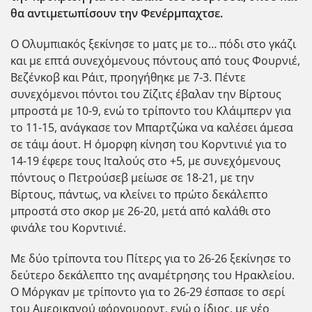
θα αντιμετωπίσουν την Φενέρμπαχτσε.
Ο Ολυμπιακός ξεκίνησε το ματς με το… πόδι στο γκάζι
και με επτά συνεχόμενους πόντους από τους Φουρνιέ,
Βεζένκοβ και Ράιτ, προηγήθηκε με 7-3. Πέντε
συνεχόμενοι πόντοι του Ζίζιτς έβαλαν την Βίρτους
μπροστά με 10-9, ενώ το τρίποντο του Κλάιμπερν για
το 11-15, ανάγκασε τον Μπαρτζώκα να καλέσει άμεσα
σε τάιμ άουτ. Η όμορφη κίνηση του Κορντινιέ για το
14-19 έφερε τους Ιταλούς στο +5, με συνεχόμενους
πόντους ο Πετρούσεβ μείωσε σε 18-21, με την
Βίρτους, πάντως, να κλείνει το πρώτο δεκάλεπτο
μπροστά στο σκορ με 26-20, μετά από καλάθι στο
φινάλε του Κορντινιέ.
Με δύο τρίποντα του Πίτερς για το 26-26 ξεκίνησε το
δεύτερο δεκάλεπτο της αναμέτρησης του Ηρακλείου.
Ο Μόργκαν με τρίποντο για το 26-29 έσπασε το σερί
του Αμερικανού φόργουορντ, ενώ ο ίδιος, με νέο