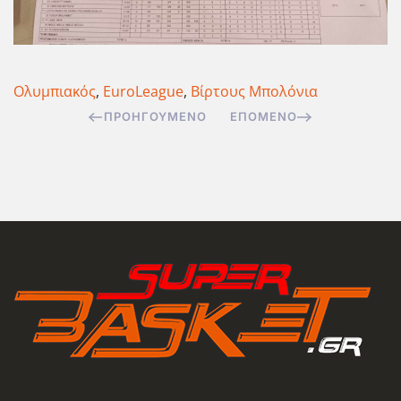
Ολυμπιακός
,
EuroLeague
,
Βίρτους Μπολόνια
ΠΡΟΗΓΟΎΜΕΝΟ
ΕΠΌΜΕΝΟ