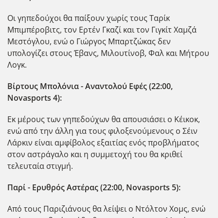
Οι γηπεδούχοι θα παίξουν χωρίς τους Ταρίκ
Μπιμπέροβιτς, τον Ερτέν Γκαζί και τον Γιγκίτ Χαμζά
Μεστόγλου, ενώ ο Γιώργος Μπαρτζώκας δεν
υπολογίζει στους Έβανς, Μιλουτίνοβ, Φαλ και Μήτρου
Λογκ.
Βίρτους Μπολόνια - Αναντολού Εφές (22:00,
Novasports 4):
Εκ μέρους των γηπεδούχων θα απουσιάσει ο Κέικοκ,
ενώ από την άλλη για τους φιλοξενούμενους ο Σέιν
Λάρκιν είναι αμφίβολος εξαιτίας ενός προβλήματος
στον αστράγαλο και η συμμετοχή του θα κριθεί
τελευταία στιγμή.
Παρί - Ερυθρός Αστέρας (22:00, Novasports 5):
Από τους Παριζιάνους θα λείψει ο Ντόλτον Χομς, ενώ