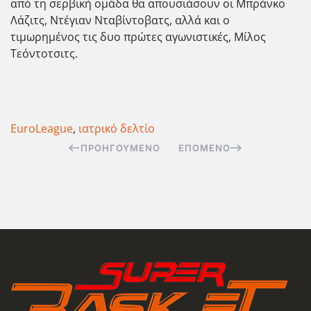
από τη σερβική ομάδα θα απουσιάσουν οι Μπράνκο
Λάζιτς, Ντέγιαν Νταβίντοβατς, αλλά και ο
τιμωρημένος τις δυο πρώτες αγωνιστικές, Μίλος
Τεόντοτσιτς.
EuroLeague
,
ιατρικό δελτίο
ΠΡΟΗΓΟΎΜΕΝΟ
ΕΠΌΜΕΝΟ