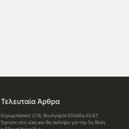
Τελευταία Άρθρα
Ευρωμπάσκετ U18, Βουλγαρία-Ελλάδα 65-67:
Έφτασε στη νίκη και θα παλέψει για την 5η θέση