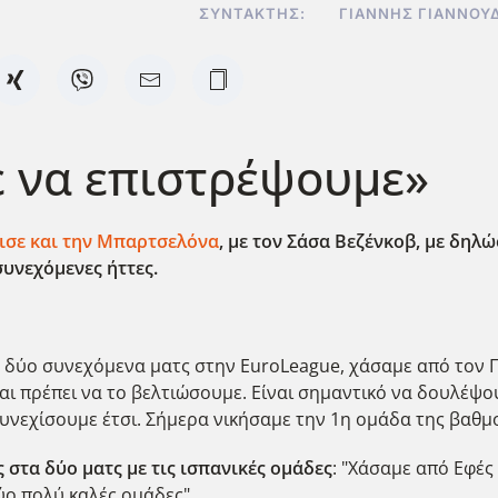
ΣΥΝΤΆΚΤΗΣ:
ΓΙΆΝΝΗΣ ΓΙΑΝΝΟΥ
ε να επιστρέψουμε»
ισε και την Μπαρτσελόνα
, με τον Σάσα Βεζένκοβ, με δηλ
συνεχόμενες ήττες.
αμε δύο συνεχόμενα ματς στην EuroLeague, χάσαμε από τον
ι πρέπει να το βελτιώσουμε. Είναι σημαντικό να δουλέψουμ
υνεχίσουμε έτσι. Σήμερα νικήσαμε την 1η ομάδα της βαθμο
ς στα δύο ματς με τις ισπανικές ομάδες
: "Χάσαμε από Εφές
ύο πολύ καλές ομάδες".