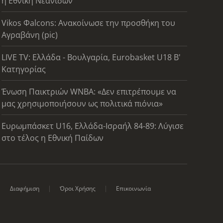
η Εθνική Νεανίδων
Vikos Φalcons: Ανακοίνωσε την προσθήκη του
Αγραβάνη (pic)
LIVE TV: Ελλάδα - Βουλγαρία, Eurobasket U18 Β'
Κατηγορίας
Ένωση Παικτριών WNBA: «Δεν επιτρέπουμε να
μας χρησιμοποιήσουν ως πολιτικά πιόνια»
Ευρωμπάσκετ U16, Ελλάδα-Ισραήλ 84-89: Λύγισε
στο τέλος η Εθνική Παίδων
Διαφήμιση
Όροι Χρήσης
Επικοινωνία