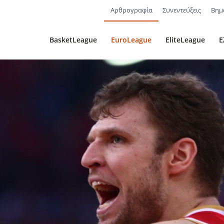
Αρθρογραφία
Συνεντεύξεις
Βημ
BasketLeague
EuroLeague
EliteLeague
Ε