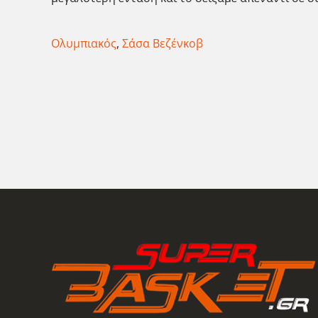
Ολυμπιακός
,
Σάσα Βεζένκοβ