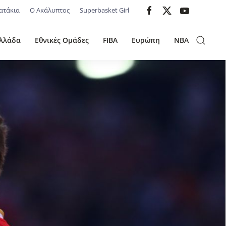
ατάκια
Ο Ακάλυπτος
Superbasket Girl
λλάδα
Εθνικές Ομάδες
FIBA
Ευρώπη
NBA