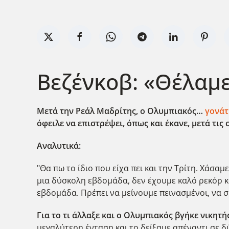
Βεζένκοβ: «Θέλαμ
Μετά την Ρεάλ Μαδρίτης, ο Ολυμπιακός…
γονάτ
όφειλε να επιστρέψει, όπως και έκανε, μετά τις 
Αναλυτικά:
"Θα πω το ίδιο που είχα πει και την Τρίτη. Χάσ
μια δύσκολη εβδομάδα, δεν έχουμε καλό ρεκόρ κα
εβδομάδα. Πρέπει να μείνουμε πεινασμένοι, να σ
Για το τι άλλαξε και ο Ολυμπιακός βγήκε νικητή
μεγαλύτερη ένταση και το δείξαμε απέναντι σε δ