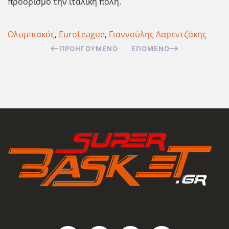
προορισμό την ιταλική πόλη.
Ολυμπιακός
,
EuroLeague
,
Γιαννούλης Λαρεντζάκης
ΠΡΟΗΓΟΎΜΕΝΟ
ΕΠΌΜΕΝΟ