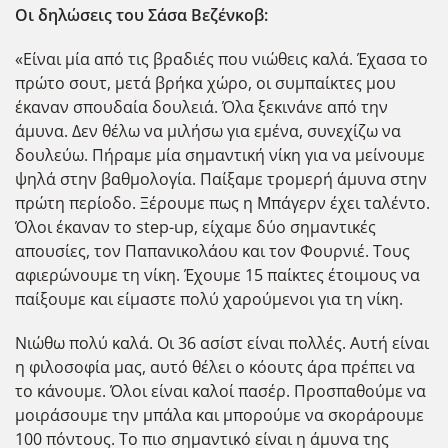
Οι δηλώσεις του Σάσα Βεζένκοβ:
«Είναι μία από τις βραδιές που νιώθεις καλά. Έχασα το
πρώτο σουτ, μετά βρήκα χώρο, οι συμπαίκτες μου
έκαναν σπουδαία δουλειά. Όλα ξεκινάνε από την
άμυνα. Δεν θέλω να μιλήσω για εμένα, συνεχίζω να
δουλεύω. Πήραμε μία σημαντική νίκη για να μείνουμε
ψηλά στην βαθμολογία. Παίξαμε τρομερή άμυνα στην
πρώτη περίοδο. Ξέρουμε πως η Μπάγερν έχει ταλέντο.
Όλοι έκαναν το step-up, είχαμε δύο σημαντικές
απουσίες, τον Παπανικολάου και τον Φουρνιέ. Τους
αφιερώνουμε τη νίκη. Έχουμε 15 παίκτες έτοιμους να
παίξουμε και είμαστε πολύ χαρούμενοι για τη νίκη.
Νιώθω πολύ καλά. Οι 36 ασίστ είναι πολλές. Αυτή είναι
η φιλοσοφία μας, αυτό θέλει ο κόουτς άρα πρέπει να
το κάνουμε. Όλοι είναι καλοί πασέρ. Προσπαθούμε να
μοιράσουμε την μπάλα και μπορούμε να σκοράρουμε
100 πόντους. Το πιο σημαντικό είναι η άμυνα της