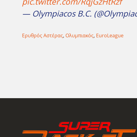
pic.twitter.com/RqjGzHtRzf
— Olympiacos B.C. (@Olympia
Ερυθρός Αστέρας
,
Ολυμπιακός
,
EuroLeague