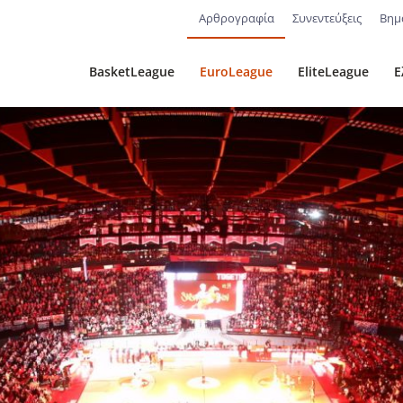
Αρθρογραφία
Συνεντεύξεις
Βημ
BasketLeague
EuroLeague
EliteLeague
Ε