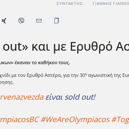
ΣΥΝΤΆΚΤΗΣ:
ΓΙΆΝΝΗΣ ΓΙΑΝΝ
out» και με Ερυθρό Ασ
ευκων» έκαναν το καθήκον τους.
η
νίδι με τον Ερυθρό Αστέρα, για την 30
αγωνιστική της Eur
ρησης.
rvenazvezda
είναι sold out!
ympiacosBC
#WeAreOlympiacos
#Tog