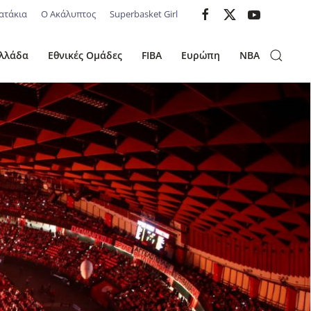
ατάκια
Ο Ακάλυπτος
Superbasket Girl
λλάδα
Εθνικές Ομάδες
FIBA
Ευρώπη
NBA