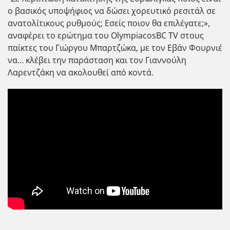
ο βασικός υποψήφιος να δώσει χορευτικό ρεσιτάλ σε
ανατολίτικους ρυθμούς; Εσείς ποιον θα επιλέγατε;»,
αναφέρει το ερώτημα του OlympiacosBC TV στους
παίκτες του Γιώργου Μπαρτζώκα, με τον Εβάν Φουρνιέ
να… κλέβει την παράσταση και τον Γιαννούλη
Λαρεντζάκη να ακολουθεί από κοντά.