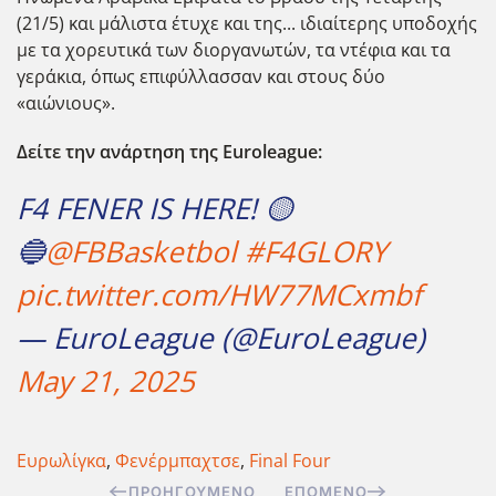
(21/5) και μάλιστα έτυχε και της... ιδιαίτερης υποδοχής
με τα χορευτικά των διοργανωτών, τα ντέφια και τα
γεράκια, όπως επιφύλλασσαν και στους δύο
«αιώνιους».
Δείτε την ανάρτηση της Euroleague:
F4 FENER IS HERE! 🟡
🔵
@FBBasketbol
#F4GLORY
pic.twitter.com/HW77MCxmbf
— EuroLeague (@EuroLeague)
May 21, 2025
Ευρωλίγκα
,
Φενέρμπαχτσε
,
Final Four
ΠΡΟΗΓΟΎΜΕΝΟ
ΕΠΌΜΕΝΟ