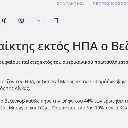
ΣΥΝΤΆΚΤΗΣ:
ΠΈΤΡΟΣ ΜΟΣΧΟ
αίκτης εκτός ΗΠΑ ο Βε
ρυφαίους παίκτες εκτός του αμερικανικού πρωταθλήματος
ς σεζόν του ΝΒΑ, οι General Managers των 30 ομάδων ψηφί
ός της Λίγκας.
άσα Βεζένκοβ καθώς πήρε την ψήφο του 44% των ερωτηθέντω
ζακ Μπόνγκα και Τζέντι Όσμαν που έλαβαν 10%, ενώ ο Κέντ