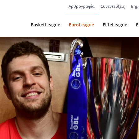
Αρθρογραφία
Συνεντεύξεις
Βημ
BasketLeague
EuroLeague
EliteLeague
Ε