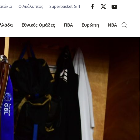
ατάκια
Ο Ακάλυπτος
Superbasket Girl
λλάδα
Εθνικές Ομάδες
FIBA
Ευρώπη
NBA