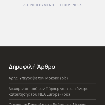
ΠΡΟΗΓΟΎΜΕΝΟ
ΕΠΌΜΕΝΟ
Δημοφιλή Άρθρα
Άρης: Υπέγραψε τον Μοκόκα (pic)
Διευκρίνιση από τον Πάρκερ για το... «όνειρο
κατάκτησης του ΝΒΑ Europe» (pic)
Ουκρανία: Πάνοπλη στο δρόμο της Εθνικής