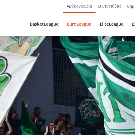
Αρθρογραφία
Συνεντεύξεις
Βημ
BasketLeague
EuroLeague
EliteLeague
Ε