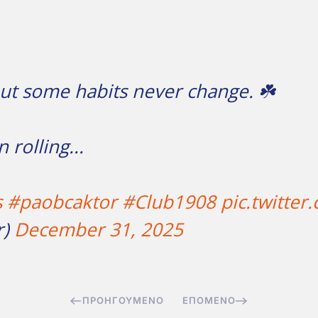
but some habits never change. ☘️
 rolling...
s
#paobcaktor
#Club1908
pic.twitte
r)
December 31, 2025
ΠΡΟΗΓΟΎΜΕΝΟ
ΕΠΌΜΕΝΟ