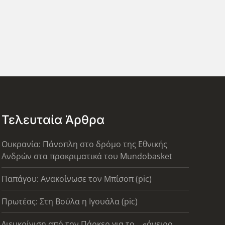
Τελευταία Άρθρα
Ουκρανία: Πάνοπλη στο δρόμο της Εθνικής
Ανδρών στα προκριματικά του Mundobasket
Παπάγου: Ανακοίνωσε τον Μπίσοπ (pic)
Πρωτέας: Στη Βούλα η Ιγουάλα (pic)
Διευκρίνιση από τον Πάρκερ για το... «όνειρο