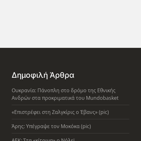
Δημοφιλή Άρθρα
Ουκρανία: Πάνοπλη στο δρόμο της Εθνικής
Ανδρών στα προκριματικά του Mundobasket
«Επιστρέφει στη Ζαλγκίρις ο Έβανς» (pic)
Άρης: Υπέγραψε τον Μοκόκα (pic)
AEK: Στα «κίτρινα» ο Νόλεϊ