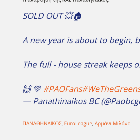
SOLD OUT 💥🏠
A new year is about to begin, 
The full - house streak keeps on
🙌 💚
#PAOFans
#WeTheGreen
— Panathinaikos BC (@Paobcg
ΠΑΝΑΘΗΝΑΪΚΟΣ
,
EuroLeague
,
Αρμάνι Μιλάνο