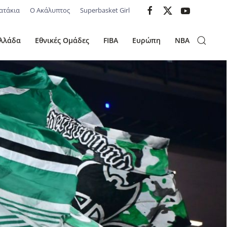
ατάκια
Ο Ακάλυπτος
Superbasket Girl
λλάδα
Εθνικές Ομάδες
FIBA
Ευρώπη
NBA