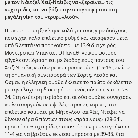
με τον Νάιτζελ Χέιζ-Ντέιβις να «ξεραίνει» τις
νυχτερίδες και να βάζει την υπογραφή του στη
μεγάλη νίκη του «τριφυλλιού».
Η αναμέτρηση ξεκίνησε καλά για τους γηπεδούχους
που είχαν καλό επιθετικό ρυθμό και κατάφεραν μετά
από 5 λεπτά να προηγο΄υνται με 13-9 δια χειρός
Μοντέρο και Μπαντιό. Ο Παναθηναϊκός ωστόσο
έβγαλε αντίδραση και με διαδοχικούς πόντους του
Χέιζ-Ντέιβις κατάφερε να προσπεράσει (15-16), ενώ με
τη σημαντική συνεισφορά των Σορτς, Λεσόρ και
Όσμαν η ελληνική ομάδα έκλεισε το πρώτο δεκάλεπτο
με την ελάχιστη διαφορά του ενός πόντου, για το 23-
24. Στη δεύτερη περίοδο και οι δύο ομάδες συνέχισαν
να λειτουργούν σε υψηλές στροφές κυρίως στο
επιθετικό κομμάτι, με Μήτογλου και Χέιζ-Ντέιβις να
δίνουν αέρα 6 πόντων στους «πράσινους» (28-34),
προτού οι «νυχτερίδες» απαντήσουν με ένα γρήγορο
11-4 για να βρεθούν εκ νέου μπροστά με 39-38. Στα