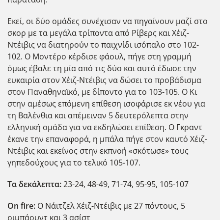
Εκεί, οι δύο ομάδες συνέχισαν να πηγαίνουν μαζί στο
σκορ με τα μεγάλα τρίποντα από Ρίβερς και Χέιζ-
Ντέιβις να διατηρούν το παιχνίδι ισόπαλο στο 102-
102. Ο Μοντέρο κέρδισε φάουλ, πήγε στη γραμμή
όμως έβαλε τη μία από τις δ΄υο και αυτό έδωσε την
ευκαιρία στον Χέιζ-Ντέιβις να δώσει το προβάδισμα
στον Παναθηναϊκό, με δίποντο για το 103-105. Ο Κι
στην αμέσως επόμενη επίθεση ισοφάρισε εκ νέου για
τη Βαλένθια και απέμειναν 5 δευτερόλεπτα στην
ελληνική ομάδα για να εκδηλώσει επίθεση. Ο Γκραντ
έκανε την επαναφορά, η μπάλα πήγε στον καυτό Χέιζ-
Ντέιβις και εκείνος στην εκπνοή «σκότωσε» τους
γηπεδούχους για το τελικό 105-107.
Τα δεκάλεπτα:
23-24, 48-49, 71-74, 95-95, 105-107
On fire:
Ο Νάιτζελ Χέιζ-Ντέιβις με 27 πόντους, 5
ριμπάουντ και 3 ασίστ