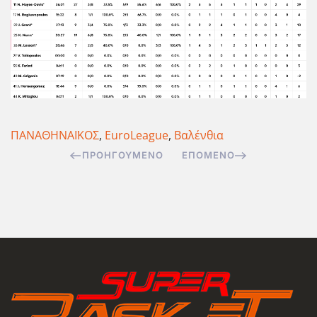
ΠΑΝΑΘΗΝΑΪΚΟΣ
,
EuroLeague
,
Βαλένθια
ΠΡΟΗΓΟΎΜΕΝΟ
ΕΠΌΜΕΝΟ