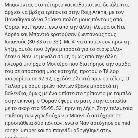
Μπαίνοντας στο τέταρτο και καθοριστικό δεκάλεπτο,
άρχισε να βρέχει τρίποντα στην Roig Arena, με τον
Παναθηναϊκό να βρίσκει πολύτιμους πόντους από
Όσμαν και Γκραντ, ενώ από την άλλη πλευρά οι Ντε
Λαρέα και Μπαντιό κρατούσαν ζωντανούς τους
Ισπανούς (80-83 στο 33'). Με 4' να απομένουν πριν τη
λήξη, αυτός που βγήκε μπροστά για το «τριφύλλι»
ήταν ο Ναν με μεγάλα σουτ, όμως από την άλλη
πλευρά υπήρχε ο Μοντέρο που διατήρησε την ομάδα
του σε απόσταση μιας κατοχής, προτού ο Τέιλορ
ισοφαρίσει σε 92-92, σχεδόν 2 λεπτά πριν το τέλος. Ο
Τέιλορ με σουτ τριών πόντων έβαλε μπροστά τη
Βαλένθια, όμως με ένα απίστευτο τρίποντο με ταμπλό
στην εκπνοή, ο Όσμαν έφερε το ματς στην ισοπαλία,
με το σκορ στο 95-95, 52" πριν τη λήξη. Στην τελευταία
επίθεση των γηπεδούχων ο Μπαντιό αστόχησε σε
προσπάθεια δύο πόντων, ενώ ο Ναν αστόχησε σε mid
range jumper και το παιχνίδι οδηγήθηκε στην
παράταση.