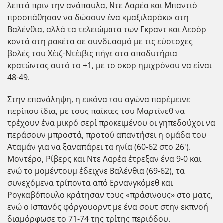
λεπτά πριν την ανάπαυλα, Ντε Λαρέα και Μπαντιό
προσπάθησαν να δώσουν ένα «μαξιλαράκι» στη
Βαλένθια, αλλά τα τελειώματα των Γκραντ και Λεσόρ
κοντά στη ρακέτα σε συνδυασμό με τις εύστοχες
βολές του Χέιζ-Ντέιβις πήγε στα αποδυτήρια
κρατώντας αυτό το +1, με το σκορ ημιχρόνου να είναι
48-49.
Στην επανάληψη, η εικόνα του αγώνα παρέμεινε
περίπου ίδια, με τους παίκτες του Μαρτίνεθ να
τρέχουν ένα μικρό σερί προκειμένου οι γηπεδούχοι να
περάσουν μπροστά, προτού απαντήσει η ομάδα του
Αταμάν για να ξαναπάρει τα ηνία (60-62 στο 26').
Μοντέρο, Ρίβερς και Ντε Λαρέα έτρεξαν ένα 9-0 και
ενώ το μομέντουμ έδειχνε Βαλένθια (69-62), τα
συνεχόμενα τρίποντα από Ερνανγκόμεθ και
Ρογκαβόπουλο κράτησαν τους «πράσινους» στο ματς,
ενώ ο Ισπανός φόργουορντ με ένα σουτ στην εκπνοή
διαμόρφωσε το 71-74 της τρίτης περιόδου.