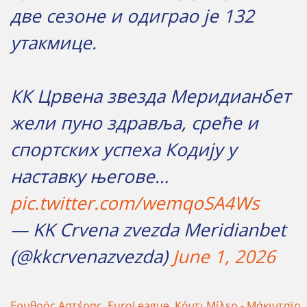
две сезоне и одиграо је 132
утакмице.
КК Црвена звезда Меридианбет
жели пуно здравља, среће и
спортских успеха Кодију у
наставку његове…
pic.twitter.com/wemqoSA4Ws
— KK Crvena zvezda Meridianbet
(@kkcrvenazvezda)
June 1, 2026
Ερυθρός Αστέρας
,
EuroLeague
,
Κόντι Μίλερ - Μάκινταϊρ