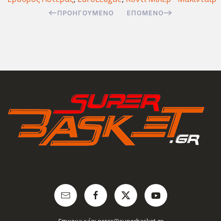
ΠΡΟΗΓΟΎΜΕΝΟ
ΕΠΌΜΕΝΟ
Επικοινωνία:
press@superbasket.gr