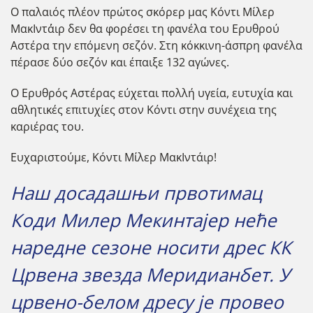
Ο παλαιός πλέον πρώτος σκόρερ μας Κόντι Μίλερ
ΜακΙντ΄΄αιρ δεν θα φορέσει τη φανέλα του Ερυθρού
Αστέρα την επόμενη σεζόν. Στη κόκκινη-άσπρη φανέλα
πέρασε δύο σεζόν και έπαιξε 132 αγώνες.
Ο Ερυθρός Αστέρας εύχεται πολλή υγεία, ευτυχία και
αθλητικές επιτυχίες στον Κόντι στην συνέχεια της
καριέρας του.
Ευχαριστούμε, Κόντι Μίλερ ΜακΙντάιρ!
Наш досадашњи првотимац
Коди Милер Мекинтајер неће
наредне сезоне носити дрес КК
Црвена звезда Меридианбет. У
црвено-белом дресу је провео