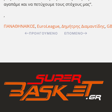
αγαπάμε και να πετύχουμε τους στόχους μας“.
,
ΠΑΝΑΘΗΝΑΪΚΟΣ
,
EuroLeague
,
Δημήτρης Διαμαντίδης
,
GB
ΠΡΟΗΓΟΎΜΕΝΟ
ΕΠΌΜΕΝΟ