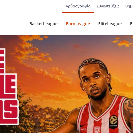
Αρθρογραφία
Συνεντεύξεις
Βημ
BasketLeague
EuroLeague
EliteLeague
Ε