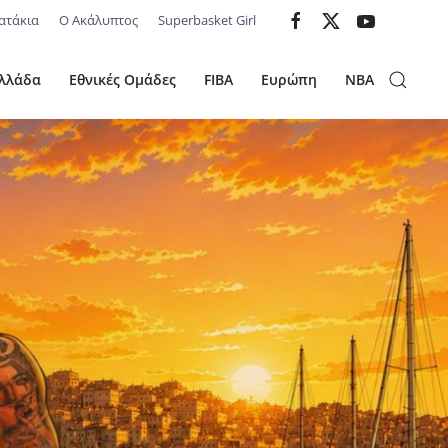
ατάκια
Ο Ακάλυπτος
Superbasket Girl
λλάδα
Εθνικές Ομάδες
FIBA
Ευρώπη
NBA