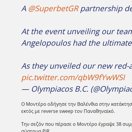
A
@SuperbetGR
partnership de
At the event unveiling our tea
Angelopoulos had the ultimate 
As they unveiled our new red-a
pic.twitter.com/qbW9fYwWSI
— Olympiacos B.C. (@Olympia
Ο Μοντέρο οδήγησε την Βαλένθια στην κατάκτηση
εκτός με reverse sweep τον Παναθηναϊκό.
Την σεζόν που πέρασε ο Μοντέρο έγραψε 38 συμμε
σύστημα PiR.