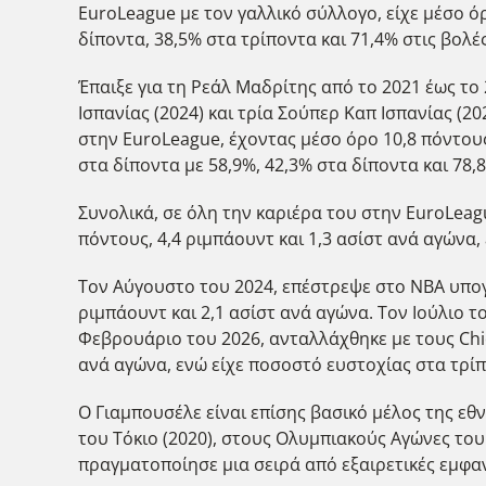
EuroLeague με τον γαλλικό σύλλογο, είχε μέσο όρ
δίποντα, 38,5% στα τρίποντα και 71,4% στις βολές
Έπαιξε για τη Ρεάλ Μαδρίτης από το 2021 έως το 
Ισπανίας (2024) και τρία Σούπερ Καπ Ισπανίας (2
στην EuroLeague, έχοντας μέσο όρο 10,8 πόντους
στα δίποντα με 58,9%, 42,3% στα δίποντα και 78,8
Συνολικά, σε όλη την καριέρα του στην EuroLeagu
πόντους, 4,4 ριμπάουντ και 1,3 ασίστ ανά αγώνα,
Τον Αύγουστο του 2024, επέστρεψε στο NBA υπογρ
ριμπάουντ και 2,1 ασίστ ανά αγώνα. Τον Ιούλιο 
Φεβρουάριο του 2026, ανταλλάχθηκε με τους Chica
ανά αγώνα, ενώ είχε ποσοστό ευστοχίας στα τρίπ
Ο Γιαμπουσέλε είναι επίσης βασικό μέλος της εθ
του Τόκιο (2020), στους Ολυμπιακούς Αγώνες το
πραγματοποίησε μια σειρά από εξαιρετικές εμφαν