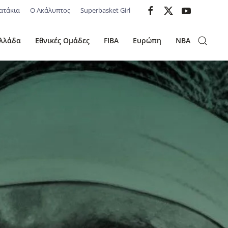
ατάκια
Ο Ακάλυπτος
Superbasket Girl
λλάδα
Εθνικές Ομάδες
FIBA
Ευρώπη
NBA