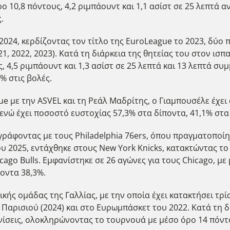
ο 10,8 πόντους, 4,2 ριμπάουντ και 1,1 ασίστ σε 25 λεπτά 
.
2024, κερδίζοντας τον τίτλο της EuroLeague το 2023, δύο 
021, 2022, 2023). Κατά τη διάρκεια της θητείας του στον ι
, 4,5 ριμπάουντ και 1,3 ασίστ σε 25 λεπτά και 13 λεπτά σ
% στις βολές.
e με την ASVEL και τη Ρεάλ Μαδρίτης, ο Γιαμπουσέλε έχει 
 ενώ έχει ποσοστό ευστοχίας 57,3% στα δίποντα, 41,1% στα
άφοντας με τους Philadelphia 76ers, όπου πραγματοποίησ
του 2025, εντάχθηκε στους New York Knicks, κατακτώντας τ
go Bulls. Εμφανίστηκε σε 26 αγώνες για τους Chicago, με 
οντα 38,3%.
νικής ομάδας της Γαλλίας, με την οποία έχει κατακτήσει τ
υ Παρισιού (2024) και στο Ευρωμπάσκετ του 2022. Κατά τη
ίσεις, ολοκληρώνοντας το τουρνουά με μέσο όρο 14 πόντου