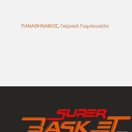
ΠΑΝΑΘΗΝΑΪΚΟΣ
,
Γκέρσολ Γιαμπουσέλε