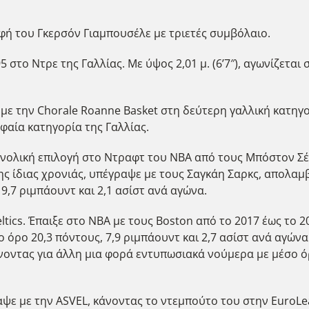
ή του Γκερσόν Γιαμπουσέλε με τριετές συμβόλαιο.
 στο Ντρε της Γαλλίας. Με ύψος 2,01 μ. (6’7″), αγωνίζεται
 με την Chorale Roanne Basket στη δεύτερη γαλλική κατηγο
φαία κατηγορία της Γαλλίας.
συνολική επιλογή στο Ντραφτ του ΝΒΑ από τους Μπόστον Σ
ης ίδιας χρονιάς, υπέγραψε με τους Σαγκάη Σαρκς, απολαμβ
,7 ριμπάουντ και 2,1 ασίστ ανά αγώνα.
ltics. Έπαιξε στο NBA με τους Boston από το 2017 έως το 2
 όρο 20,3 πόντους, 7,9 ριμπάουντ και 2,7 ασίστ ανά αγώνα
νοντας για άλλη μια φορά εντυπωσιακά νούμερα με μέσο όρο
ψε με την ASVEL, κάνοντας το ντεμπούτο του στην EuroLe