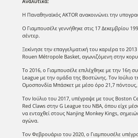
Αναλυτικά:
Η Παναθηναϊκός AKTOR ανακοινώνει την υπογραφ
Ο Γιαμπουσέλε γεννήθηκε στις 17 Δεκεμβρίου 1995
σέντερ.
Ξεκίνησε την επαγγελματική του καριέρα το 2013
Rouen Métropole Basket, αγωνιζόμενη στην κορυ
Το 2016, ο Γιαμπουσέλε επιλέχθηκε με την 16η 
League με την ομάδα της Βοστώνης. Τον Ιούλιο τ
Ομοσπονδία Μπάσκετ με μέσο όρο 21,7 πόντους, 9
Τον Ιούλιο του 2017, υπέγραψε με τους Boston Ce
Red Claws στην G League του NBA, όπου είχε μέσο
να ενταχθεί στους Nanjing Monkey Kings, σημειώ
αγώνα.
Τον Φεβρουάριο του 2020, ο Γιαμπουσέλε υπέγρα