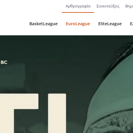
Αρθρογραφία
Συνεντεύξεις
Βημ
BasketLeague
EuroLeague
EliteLeague
Ε