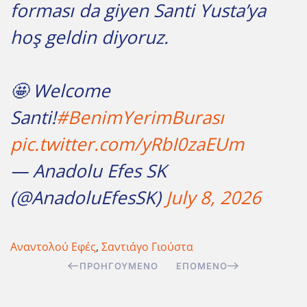
forması da giyen Santi Yusta’ya
hoş geldin diyoruz.
🤩 Welcome
Santi!
#BenimYerimBurası
pic.twitter.com/yRbI0zaEUm
— Anadolu Efes SK
(@AnadoluEfesSK)
July 8, 2026
Αναντολού Εφές
,
Σαντιάγο Γιούστα
ΠΡΟΗΓΟΎΜΕΝΟ
ΕΠΌΜΕΝΟ