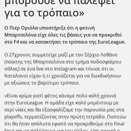
μπορούσε να παλέψει
για το τρόπαιο»
Ο Πιέρ Οριόλα υποστήριξε ότι η φετινή
Μπαρτσελόνα είχε όλες τις βάσεις για να προκριθεί
στο F4 και να κατακτήσει το τρόπαιο της EuroLeague.
O 27χρονος συμμετείχε μαζί με τον Σέρχιο Λοθάνο
(παίκτης της Μπαρτσελόνα στο τμήμα ποδοσφαίρου
σάλας) σε ένα live στο Instagram και τόνισε ότι οι
Καταλανοί είχαν ό,τι χρειάζεται για να διεκδικήσουν
με αξιώσεις το βαρύτιμο τρόπαιο.
«Είναι κρίμα γιατί φέτος κάναμε πολύ καλή χρονιά
στην EuroLeague. Η ομάδα είχε καλό μομέντουμ με
σερί νίκες και θα εξασφαλίζαμε την παρουσία μας στα
playoffs, τερματίζοντας στην πρώτη τετράδα. Πιστεύω
ότι θα ήταν απόλυτα εφικτό να προκριθούμε στο Final
Four και να παλέψουμε για τον τίτλο», είπε αρχικά ο