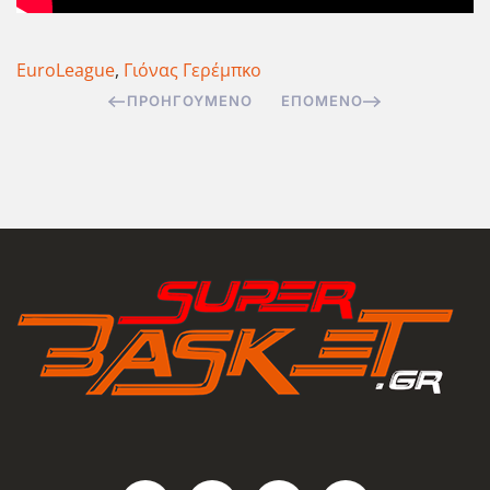
EuroLeague
,
Γιόνας Γερέμπκο
ΠΡΟΗΓΟΎΜΕΝΟ
ΕΠΌΜΕΝΟ