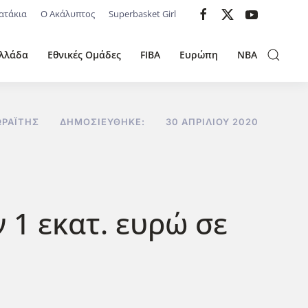
ατάκια
Ο Ακάλυπτος
Superbasket Girl
λλάδα
Εθνικές Ομάδες
FIBA
Ευρώπη
NBA
ΑΪ́ΤΗΣ
ΔΗΜΟΣΙΕΎΘΗΚΕ:
30 ΑΠΡΙΛΊΟΥ 2020
 1 εκατ. ευρώ σε