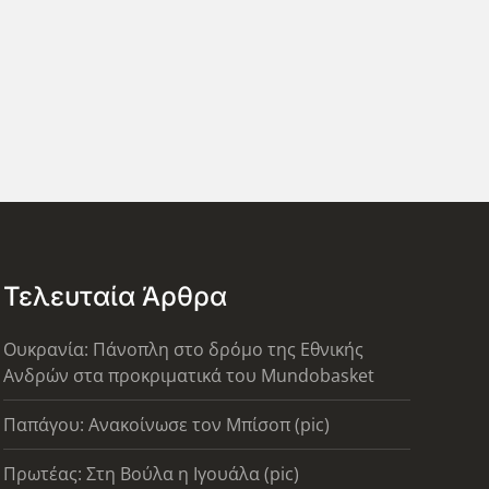
Τελευταία Άρθρα
Ουκρανία: Πάνοπλη στο δρόμο της Εθνικής
Ανδρών στα προκριματικά του Mundobasket
Παπάγου: Ανακοίνωσε τον Μπίσοπ (pic)
Πρωτέας: Στη Βούλα η Ιγουάλα (pic)