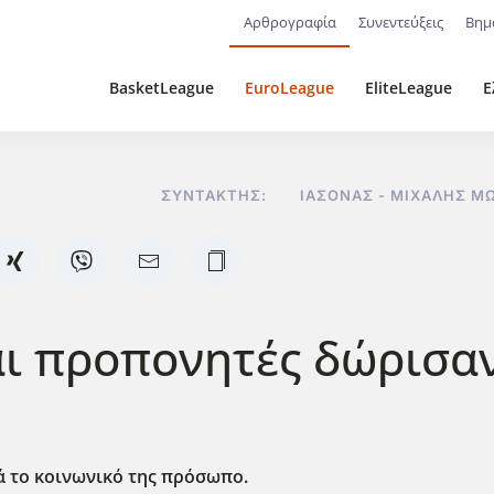
Αρθρογραφία
Συνεντεύξεις
Βημ
BasketLeague
EuroLeague
EliteLeague
Ε
ΣΥΝΤΆΚΤΗΣ:
ΙΆΣΟΝΑΣ - ΜΙΧΆΛΗΣ ΜΩΡ
αι προπονητές δώρισαν
ά το κοινωνικό της πρόσωπο.