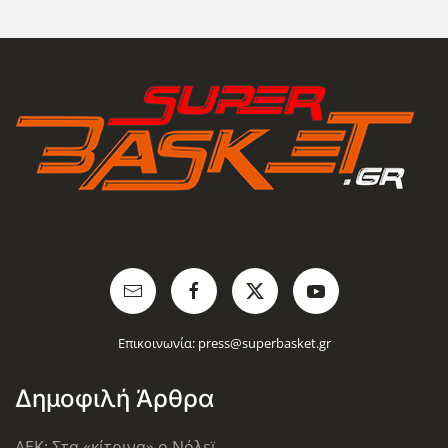
Επικοινωνία:
press@superbasket.gr
Δημοφιλή Άρθρα
AEK: Στα «κίτρινα» ο Νόλεϊ