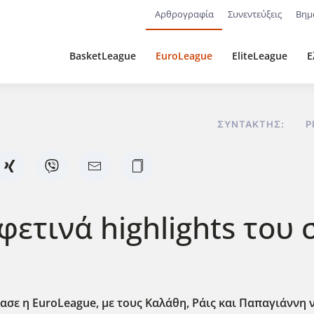
Αρθρογραφία
Συνεντεύξεις
Βημ
BasketLeague
EuroLeague
EliteLeague
Ε
ΣΥΝΤΆΚΤΗΣ:
P
φετινά highlights του
ασε η EuroLeague, με τους Καλάθη, Ράις και Παπαγιάννη ν