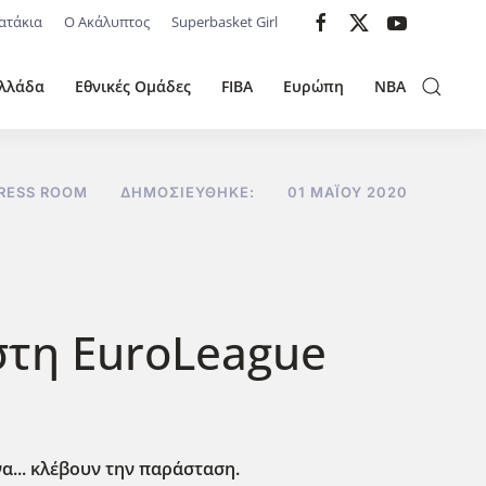
ατάκια
Ο Ακάλυπτος
Superbasket Girl
λλάδα
Εθνικές Ομάδες
FIBA
Ευρώπη
NBA
RESS ROOM
ΔΗΜΟΣΙΕΎΘΗΚΕ:
01 ΜΑΪ́ΟΥ 2020
 στη EuroLeague
α... κλέβουν την παράσταση.