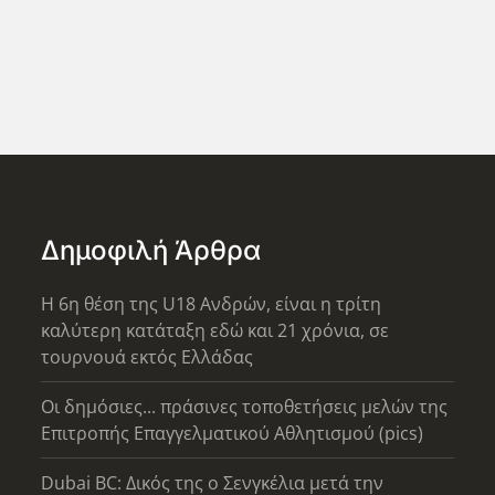
Δημοφιλή Άρθρα
Η 6η θέση της U18 Ανδρών, είναι η τρίτη
καλύτερη κατάταξη εδώ και 21 χρόνια, σε
τουρνουά εκτός Ελλάδας
Οι δημόσιες... πράσινες τοποθετήσεις μελών της
Επιτροπής Επαγγελματικού Αθλητισμού (pics)
Dubai BC: Δικός της ο Σενγκέλια μετά την