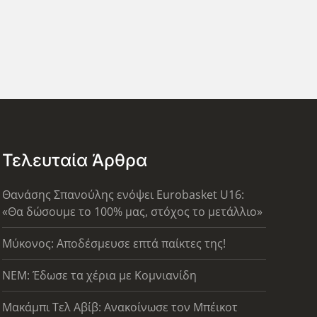
Τελευταία Άρθρα
Θανάσης Σπανούλης ενόψει Eurobasket U16:
«Θα δώσουμε το 100% μας, στόχος το μετάλλιο»
Μύκονος: Αποδέσμευσε επτά παίκτες της!
ΝΕΜ: Έδωσε τα χέρια με Κομνιανίδη
Μακάμπι Τελ Αβίβ: Ανακοίνωσε τον Μπέικοτ