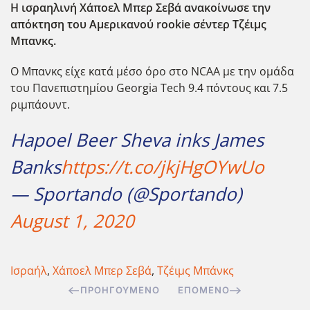
Η ισραηλινή Χάποελ Μπερ Σεβά ανακοίνωσε την
απόκτηση του Αμερικανού rookie σέντερ Τζέιμς
Μπανκς.
Ο Μπανκς είχε κατά μέσο όρο στο NCAA με την ομάδα
του Πανεπιστημίου Georgia Tech 9.4 πόντους και 7.5
ριμπάουντ.
Hapoel Beer Sheva inks James
Banks
https://t.co/jkjHgOYwUo
— Sportando (@Sportando)
August 1, 2020
Ισραήλ
,
Χάποελ Μπερ Σεβά
,
Τζέιμς Μπάνκς
ΠΡΟΗΓΟΎΜΕΝΟ
ΕΠΌΜΕΝΟ