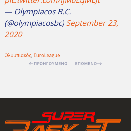
pic.twitter.com/IjM0LqMLJt
— Olympiacos B.C.
(@olympiacosbc)
September 23,
2020
Ολυμπιακός
,
EuroLeague
ΠΡΟΗΓΟΎΜΕΝΟ
ΕΠΌΜΕΝΟ