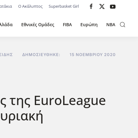
ατάκια
Ο Ακάλυπτος
Superbasket Girl
λλάδα
Εθνικές Ομάδες
FIBA
Ευρώπη
NBA
ΣΊΔΗΣ
ΔΗΜΟΣΙΕΎΘΗΚΕ:
15 ΝΟΕΜΒΡΊΟΥ 2020
ς της EuroLeague
Κυριακή