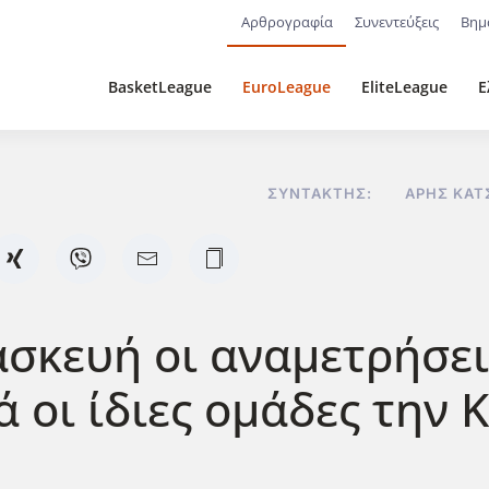
Αρθρογραφία
Συνεντεύξεις
Βημ
BasketLeague
EuroLeague
EliteLeague
Ε
ΣΥΝΤΆΚΤΗΣ:
ΆΡΗΣ ΚΑΤ
σκευή οι αναμετρήσει
 οι ίδιες ομάδες την 