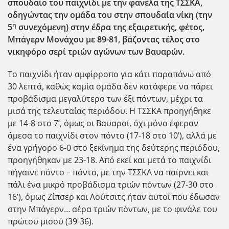
σπουδαίο του παιχνίδι με την φανέλα της ΤΣΣΚΑ,
οδηγώντας την ομάδα του στην σπουδαία νίκη (την
η
5
συνεχόμενη) στην έδρα της εξαιρετικής, φέτος,
Μπάγερν Μονάχου με 89-81, βάζοντας τέλος στο
νικηφόρο σερί τριών αγώνων των Βαυαρών.
Το παιχνίδι ήταν αμφίρροπο για κάτι παραπάνω από
30 λεπτά, καθώς καμία ομάδα δεν κατάφερε να πάρει
προβάδισμα μεγαλύτερο των έξι πόντων, μέχρι τα
μισά της τελευταίας περιόδου. Η ΤΣΣΚΑ προηγήθηκε
με 14-8 στο 7’, όμως οι Βαυαροί, όχι μόνο έφεραν
άμεσα το παιχνίδι στον πόντο (17-18 στο 10’), αλλά με
ένα γρήγορο 6-0 στο ξεκίνημα της δεύτερης περιόδου,
προηγήθηκαν με 23-18. Από εκεί και μετά το παιχνίδι
πήγαινε πόντο – πόντο, με την ΤΣΣΚΑ να παίρνει και
πάλι ένα μικρό προβάδισμα τριών πόντων (27-30 στο
16’), όμως Ζίπσερ και Λούτσιτς ήταν αυτοί που έδωσαν
στην Μπάγερν… αέρα τριών πόντων, με το φινάλε του
πρώτου μισού (39-36).