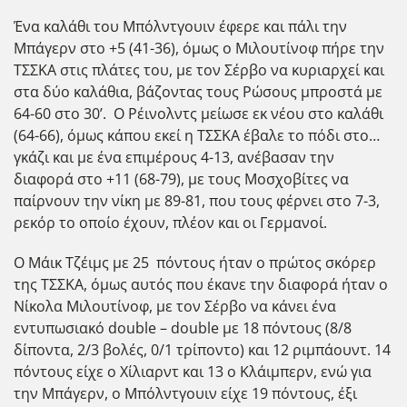
Ένα καλάθι του Μπόλντγουιν έφερε και πάλι την
Μπάγερν στο +5 (41-36), όμως ο Μιλουτίνοφ πήρε την
ΤΣΣΚΑ στις πλάτες του, με τον Σέρβο να κυριαρχεί και
στα δύο καλάθια, βάζοντας τους Ρώσους μπροστά με
64-60 στο 30’. Ο Ρέινολντς μείωσε εκ νέου στο καλάθι
(64-66), όμως κάπου εκεί η ΤΣΣΚΑ έβαλε το πόδι στο…
γκάζι και με ένα επιμέρους 4-13, ανέβασαν την
διαφορά στο +11 (68-79), με τους Μοσχοβίτες να
παίρνουν την νίκη με 89-81, που τους φέρνει στο 7-3,
ρεκόρ το οποίο έχουν, πλέον και οι Γερμανοί.
Ο Μάικ Τζέιμς με 25 πόντους ήταν ο πρώτος σκόρερ
της ΤΣΣΚΑ, όμως αυτός που έκανε την διαφορά ήταν ο
Νίκολα Μιλουτίνοφ, με τον Σέρβο να κάνει ένα
εντυπωσιακό double – double με 18 πόντους (8/8
δίποντα, 2/3 βολές, 0/1 τρίποντο) και 12 ριμπάουντ. 14
πόντους είχε ο Χίλιαρντ και 13 ο Κλάιμπερν, ενώ για
την Μπάγερν, ο Μπόλντγουιν είχε 19 πόντους, έξι