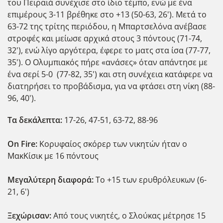
του Πειραιά συνέχισε στο ίδιο τέμπο, ενώ με ένα
επιμέρους 3-11 βρέθηκε στο +13 (50-63, 26'). Μετά το
63-72 της τρίτης περιόδου, η Μπαρτσελόνα ανέβασε
στροφές και μείωσε αρχικά στους 3 πόντους (71-74,
32'), ενώ λίγο αργότερα, έφερε το ματς στα ίσα (77-77,
35'). Ο Ολυμπιακός πήρε «ανάσες» όταν απάντησε με
ένα σερί 5-0 (77-82, 35') και στη συνέχεια κατάφερε να
διατηρήσει το προβάδισμα, για να φτάσει στη νίκη (88-
96, 40').
Τα δεκάλεπτα:
17-26, 47-51, 63-72, 88-96
On Fire:
Κορυφαίος σκόρερ των νικητών ήταν ο
ΜακΚίσικ με 16 πόντους
Μεγαλύτερη διαφορά:
Το +15 των ερυθρόλευκων (6-
21, 6')
Ξεχώρισαν:
Από τους νικητές, ο Σλούκας μέτρησε 15