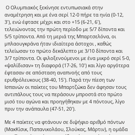
Ο Ολυμπιακός ξεκίνησε εντυπωσιακά στην
αναμέτρηση και με ένα σερί 12-0 πήρε τα ηνία (0-12,
3'), ενώ έφτασε μέχρι και στο +15 (6-21, 6'),
τελειώνοντας την πρώτη περίοδο με 5/7 δίποντα και
5/5 τρίποντα. Από τη μεριά της Μπαρτσελόνα, οι
μπλαουγκράνα ήταν ιδιαίτερα άστοχοι , καθώς
τελείωσαν το πρώτο δεκάλεπτο με 3/10 δίποντα και
3/7 τρίποντα. Οι φιλοξενούμενοι με ένα μικρό σερί 5-0,
«ψαλίδισαν» τη διαφορά (17-26, 10') και λίγο αργότερα
έφτασαν σε απόσταση αναπνοής από τους
ερυθρόλευκους (38-40, 15'). Παρά την πίεση των
Ισπανών οι παίκτες του Μπαρτζώκα δεν άφησαν τους
αντιπάλους τους να περάσουν μπροστά στο πρώτο
μισό του αγώνα και προηγήθηκαν με 4 πόντους, λίγο
πριν την ανάπαυλα (47-51, 20').
Με 4 παίκτες να φτάνουν σε διψήφιο αριθμό πόντων
(ΜακΚίσικ, Παπανικολάου, Σλούκας, Μάρτιν), η ομάδα