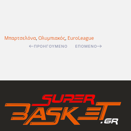
Μπαρτσελόνα
,
Ολυμπιακός
,
EuroLeague
ΠΡΟΗΓΟΎΜΕΝΟ
ΕΠΌΜΕΝΟ