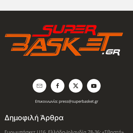
Επικοινωνία:
press@superbasket.gr
Δημοφιλή Άρθρα
Ευρωμπάσκετ U16, Ελλάδα-Ιρλανδία 78-36: «Σβηστή»