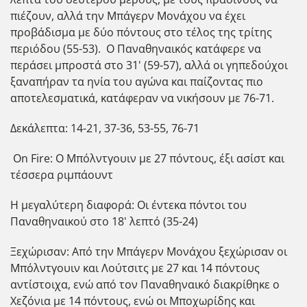
πιέζουν, αλλά την Μπάγερν Μονάχου να έχει
προβάδισμα με δύο πόντους στο τέλος της τρίτης
περιόδου (55-53). Ο Παναθηναικός κατάφερε να
περάσει μπροστά στο 31' (59-57), αλλά οι γηπεδούχοι
ξαναπήραν τα ηνία του αγώνα και παίζοντας πιο
αποτελεσματικά, κατάφεραν να νικήσουν με 76-71.
Δεκάλεπτα: 14-21, 37-36, 53-55, 76-71
On Fire: Ο Μπόλντγουιν με 27 πόντους, έξι ασίστ και
τέσσερα ριμπάουντ
Η μεγαλύτερη διαφορά: Οι έντεκα πόντοι του
Παναθηναικού στο 18' λεπτό (35-24)
Ξεχώρισαν: Από την Μπάγερν Μονάχου ξεχώρισαν οι
Μπόλντγουιν και Λούτσιτς με 27 και 14 πόντους
αντίστοιχα, ενώ από τον Παναθηναικό διακρίθηκε ο
Χεζόνια με 14 πόντους, ενώ οι Μποχωρίδης και