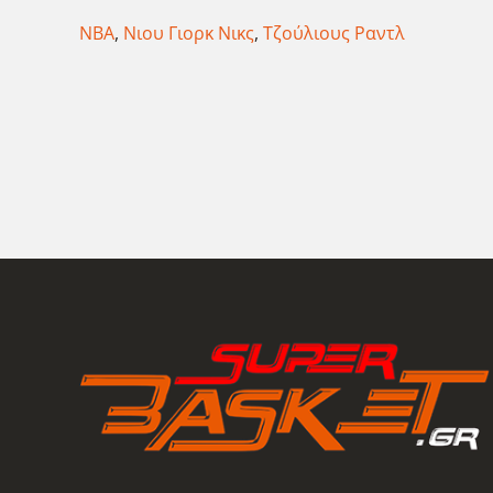
ΝΒΑ
,
Νιου Γιορκ Νικς
,
Τζούλιους Ραντλ