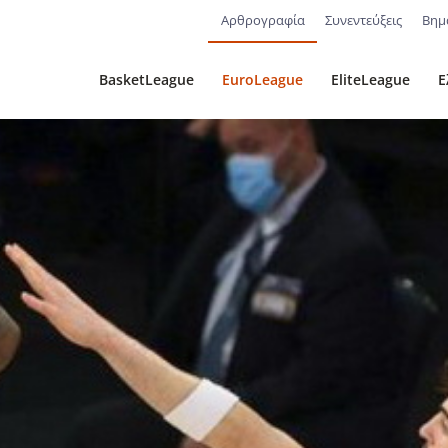
Αρθρογραφία
Συνεντεύξεις
Βημ
BasketLeague
EuroLeague
EliteLeague
Ε