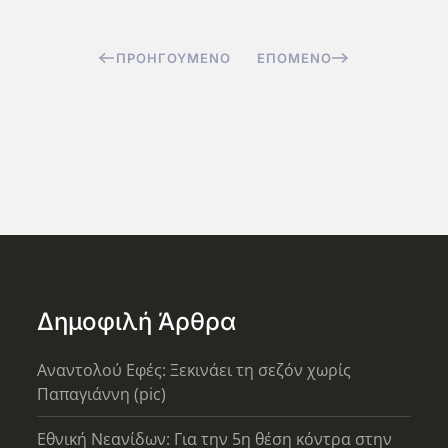
ΠΡΟΗΓΟΎΜΕΝΟ
ΕΠΌΜΕΝΟ
Δημοφιλή Άρθρα
Αναντολού Εφές: Ξεκινάει τη σεζόν χωρίς
Παπαγιάννη (pic)
Εθνική Νεανίδων: Για την 5η θέση κόντρα στην