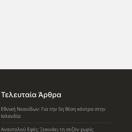
Τελευταία Άρθρα
Εθνική Νεανίδων: Για την 5η θέση κόντρα στην
Ισλανδία
Αναντολού Εφές: Ξεκινάει τη σεζόν χωρίς