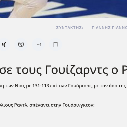
ΣΥΝΤΆΚΤΗΣ:
ΓΙΆΝΝΗΣ ΓΙΑΝΝ
ε τους Γουίζαρντς ο Ρ
η των Νικς με 131-113 επί των Γουόριορς, με τον άσο της 
ιους Ραντλ, απέναντι στην Γουάσινγκτον: