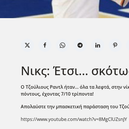
Νικς: Έτσι… σκότωσ
Ο Τζούλιους Ραντλ ήταν… όλα τα λεφτά, στην νίκ
πόντους, έχοντας 7/10 τρίποντα!
Απολαύστε την μπασκετική παράσταση του Τζούλ
https://www.youtube.com/watch?v=8MgClUZsnJY