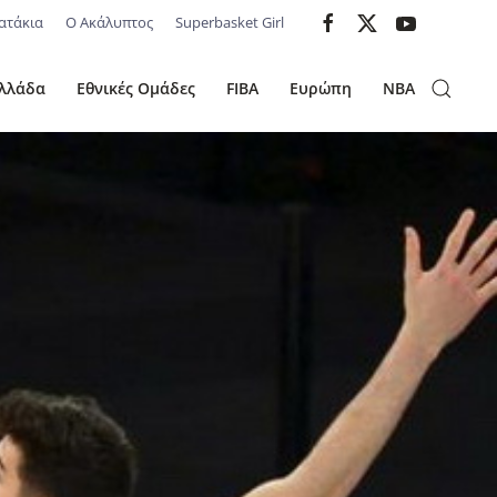
ατάκια
Ο Ακάλυπτος
Superbasket Girl
λλάδα
Εθνικές Ομάδες
FIBA
Ευρώπη
NBA