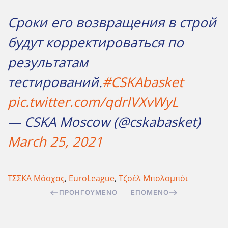
Сроки его возвращения в строй
будут корректироваться по
результатам
тестирований.
#CSKAbasket
pic.twitter.com/qdrlVXvWyL
— CSKA Moscow (@cskabasket)
March 25, 2021
ΤΣΣΚΑ Μόσχας
,
EuroLeague
,
Τζοέλ Μπολομπόι
ΠΡΟΗΓΟΎΜΕΝΟ
ΕΠΌΜΕΝΟ