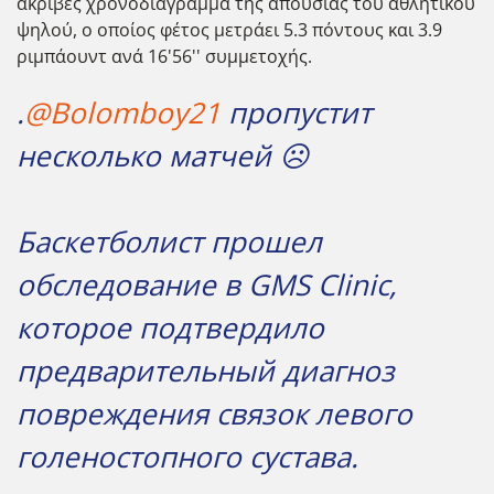
ακριβές χρονοδιάγραμμα της απουσίας του αθλητικού
ψηλού, ο οποίος φέτος μετράει 5.3 πόντους και 3.9
ριμπάουντ ανά 16'56'' συμμετοχής.
.
@Bolomboy21
пропустит
несколько матчей ☹️
Баскетболист прошел
обследование в GMS Clinic,
которое подтвердило
предварительный диагноз
повреждения связок левого
голеностопного сустава.