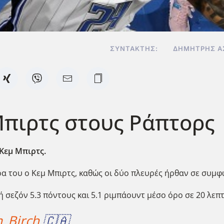
ΣΥΝΤΆΚΤΗΣ:
ΔΗΜΉΤΡΗΣ Α
Μπιρτς στους Ράπτορς
Κεμ Μπιρτς.
ρα του ο Κεμ Μπιρτς, καθώς οι δύο πλευρές ήρθαν σε συμφ
ή σεζόν 5.3 πόντους και 5.1 ριμπάουντ μέσο όρο σε 20 λε
_Birch
🇨🇦