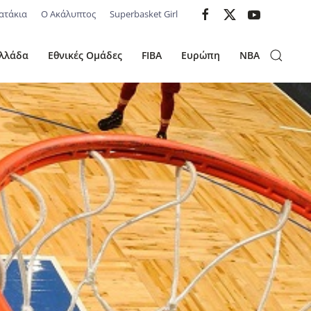
ατάκια
Ο Ακάλυπτος
Superbasket Girl
λλάδα
Εθνικές Ομάδες
FIBA
Ευρώπη
NBA