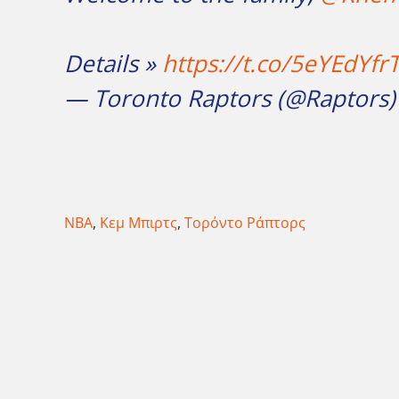
Details »
https://t.co/5eYEdYfr
— Toronto Raptors (@Raptors
NBA
,
Κεμ Μπιρτς
,
Τορόντο Ράπτορς