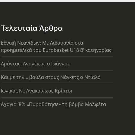
Τελευταία Άρθρα
Εθνική Νεανίδων: Με Λιθουανία στα
προημιτελικά του Eurobasket U18 Β’ κατηγορίας
Αμύντας: Ανανέωσε ο Ιωάννου
Και με την… βούλα στους Νάγκετς ο Ντιαλό
Ιωνικός Ν.: Ανακοίνωσε Κρίπτσι
Αχαγια ’82: «Πυροδότησε» τη βόμβα Μολφέτα