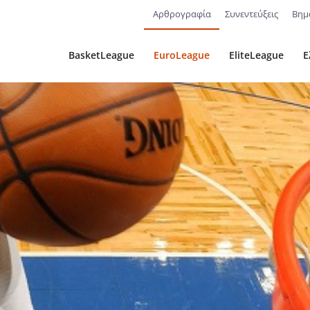
Αρθρογραφία
Συνεντεύξεις
Βημ
BasketLeague
EuroLeague
EliteLeague
Ε