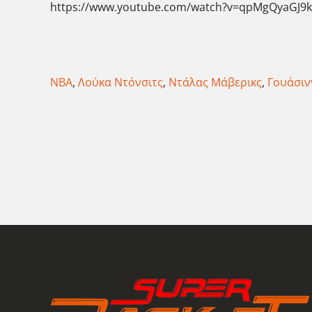
https://www.youtube.com/watch?v=qpMgQyaGJ9
NBA
,
Λούκα Ντόνσιτς
,
Ντάλας Μάβερικς
,
Γουάσιν