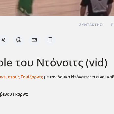
ΣΥΝΤΆΚΤΗΣ:
P
ble του Ντόνσιτς (vid)
αντι στους Γουίζαρντς
με τον Λούκα Ντόνσιτς να είναι κα
οβένου Γκαρντ: