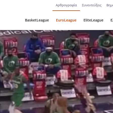
Αρθρογραφία
Συνεντεύξεις
Βημ
BasketLeague
EuroLeague
EliteLeague
Ε