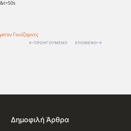
k&t=50s
γκτον Γουίζαρντς
ΠΡΟΗΓΟΎΜΕΝΟ
ΕΠΌΜΕΝΟ
Δημοφιλή Άρθρα