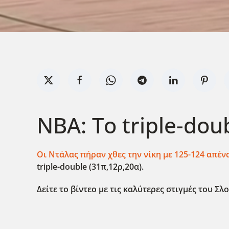
NBA: Το triple-dou
Οι Ντάλας πήραν χθες την νίκη με 125-124 απέν
triple-double (31π,12ρ,20α).
Δείτε το βίντεο με τις καλύτερες στιγμές του Σλ