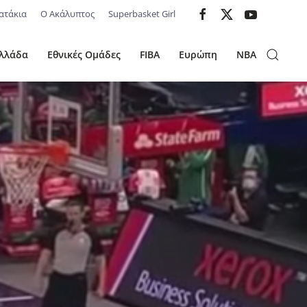
ατάκια
Ο Ακάλυπτος
Superbasket Girl
λλάδα
Εθνικές Ομάδες
FIBA
Ευρώπη
NBA